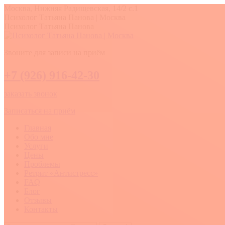
Перейти
Москва, Нижняя Радищевская, 14/2 с.1
к
Вконтакте
YouTube
Whatsapp
Психолог Татьяна Панова | Москва
содержанию
Психолог Татьяна Панова
Звоните для записи на приём
+7 (926) 916-42-30
заказать звонок
Записаться на приём
Главная
Обо мне
Услуги
Цены
Проблемы
Ретрит «Антистресс»
FAQ
Блог
Отзывы
Контакты