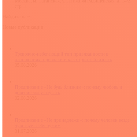
Москва, м. Таганская, ул. Нижняя Радищевская, д. 14/2,
стр. 1
Найдите нас:
YouTube
Rss
Вконтакте
Новые публикации
Тревожно-избегающий тип привязанности в
отношениях: признаки и как строить близость
05.08.2026
Предписание «Не будь близким»: почему любовь и
доверие могут пугать
02.08.2026
Предписание «Не принадлежи»: почему человек везде
чувствует себя чужим
31.07.2026