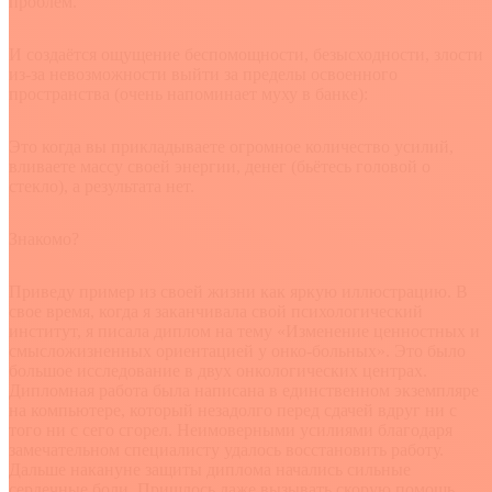
проблем.
И создаётся ощущение беспомощности, безысходности, злости
из-за невозможности выйти за пределы освоенного
пространства (очень напоминает муху в банке):
Это когда вы прикладываете огромное количество усилий,
вливаете массу своей энергии, денег (бьётесь головой о
стекло), а результата нет.
Знакомо?
Приведу пример из своей жизни как яркую иллюстрацию. В
свое время, когда я заканчивала свой психологический
институт, я писала диплом на тему «Изменение ценностных и
смысложизненных ориентацией у онко-больных». Это было
большое исследование в двух онкологических центрах.
Дипломная работа была написана в единственном экземпляре
на компьютере, который незадолго перед сдачей вдруг ни с
того ни с сего сгорел. Неимоверными усилиями благодаря
замечательном специалисту удалось восстановить работу.
Дальше накануне защиты диплома начались сильные
сердечные боли. Пришлось даже вызывать скорую помощь.