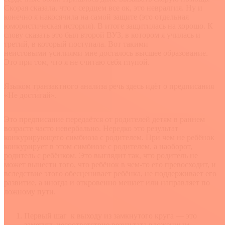
Скорая сказала, что с сердцем все ок, это невралгия. Ну и
конечно я накосячила на самой защите (это отдельная
юмористическая история). В итоге защитилась на хорошо. К
слову сказать это был второй ВУЗ, в котором я училась и
третий, в который поступала. Вот такими
неистовыми усилиями мне досталось высшее образование.
Это при том, что я не считаю себя глупой.
Языком транзактного анализа речь здесь идёт о предписания
«Не достигай».
Это предписание передаётся от родителей детям в раннем
возрасте часто невербально. Нередко это результат
конкурирующего симбиоза с родителем. При чем не ребёнок
конкурирует в этом симбиозе с родителем, а наоборот,
родитель с ребёнком. Это выглядит так, что родитель не
может вынести того, что ребёнок в чем-то его превосходит, и
вследствие этого обесценивает ребёнка, не поддерживает его
развитие, а иногда и откровенно мешает или направляет по
ложному пути.
Первый шаг к выходу из замкнутого круга — это
заметить несоответствие результата вложенным