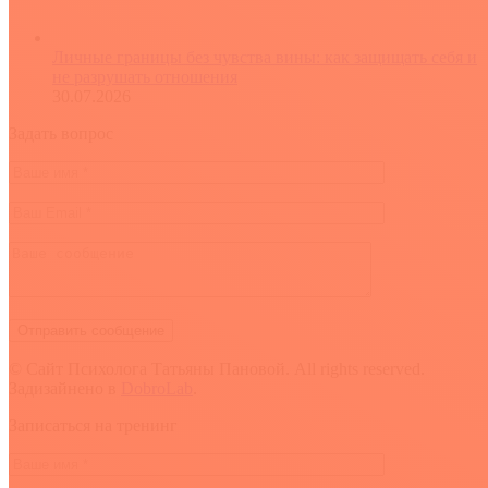
Личные границы без чувства вины: как защищать себя и
не разрушать отношения
30.07.2026
Задать вопрос
© Сайт Психолога Татьяны Пановой. All rights reserved.
Задизайнено в
DobroLab
.
Вверх
Записаться на тренинг