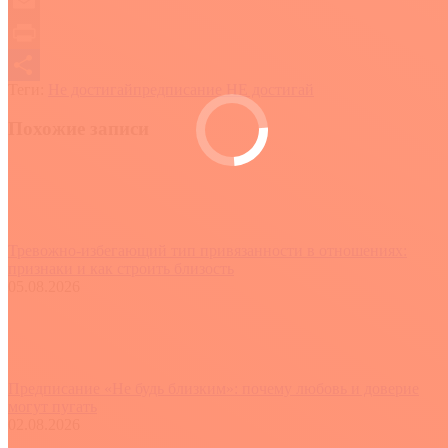
Copy
Link
Email
Print
Теги:
Не достигай
предписание НЕ достигай
Отправить
Похожие записи
Тревожно-избегающий тип привязанности в отношениях:
признаки и как строить близость
05.08.2026
Предписание «Не будь близким»: почему любовь и доверие
могут пугать
02.08.2026