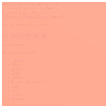
Перейти
Москва, Нижняя Радищевская, 14/2 с.1
к
Вконтакте
YouTube
Whatsapp
Психолог Татьяна Панова | Москва
содержанию
Психолог Татьяна Панова
Звоните для записи на приём
+7 (926) 916-42-30
заказать звонок
Записаться на приём
Главная
Обо мне
Услуги
Цены
Проблемы
Ретрит «Антистресс»
FAQ
Блог
Отзывы
Контакты