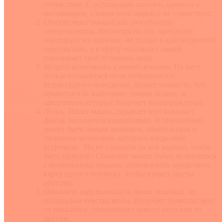
сочувствие. С остальными
холоден, циничен и
высокомерен,
словно этих людей и не существует.
Отсутствие эмоций или способности
сопереживать.
Несмотря на это, прекрасно
имитирует их наличие, но только в краткосрочной
перспективе, а в кругу «близких» людей
показывает своё истинное лицо.
Непредсказуемость и ненадежность
. На него
нельзя положиться из-за небрежного и
безрассудного поведения. Делает только то, что
нравится или выполняет только задачи, за
завершение которых получает вознаграждение.
Ложь
. Носит маски, скрывает или искажает
факты, пользуется никнеймами. В отношениях
может быть самым любящим, обаятельным и
ласковым человеком, которого когда-либо
встречали. Но не слишком ли все хорошо, чтобы
быть правдой? Социопат может тайно встречаться
с несколькими людьми, использовать кредитную
карту одного человека, чтобы купить цветы
другому.
Обвиняет окружающих
в своих ошибках, не
испытывая чувства вины. Получает удовольствие
от наказания, понесенного вместо него кем-то
другим.