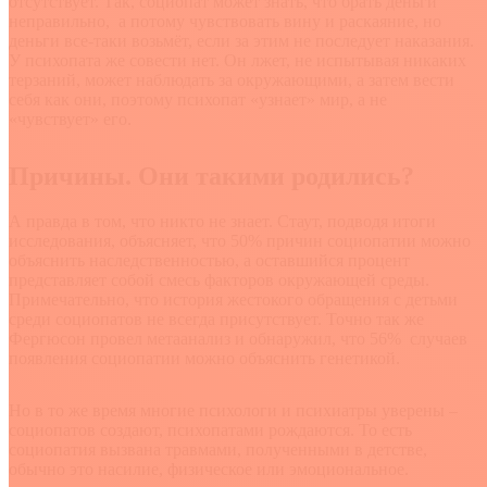
отсутствует. Так, социопат может знать, что брать деньги
неправильно, а потому чувствовать вину и раскаяние, но
деньги все-таки возьмёт, если за этим не последует наказания.
У психопата же совести нет. Он лжет, не испытывая никаких
терзаний, может наблюдать за окружающими, а затем вести
себя как они, поэтому психопат «узнает» мир, а не
«чувствует» его.
Причины. Они такими родились?
А правда в том, что никто не знает. Стаут, подводя итоги
исследования, объясняет, что 50% причин социопатии можно
объяснить наследственностью, а оставшийся процент
представляет собой смесь факторов окружающей среды.
Примечательно, что история жестокого обращения с детьми
среди социопатов не всегда присутствует. Точно так же
Фергюсон провел метаанализ и обнаружил, что 56% случаев
появления социопатии можно объяснить генетикой.
Но в то же время многие психологи и психиатры уверены –
социопатов создают, психопатами рождаются. То есть
социопатия вызвана травмами, полученными в детстве,
обычно это насилие, физическое или эмоциональное.