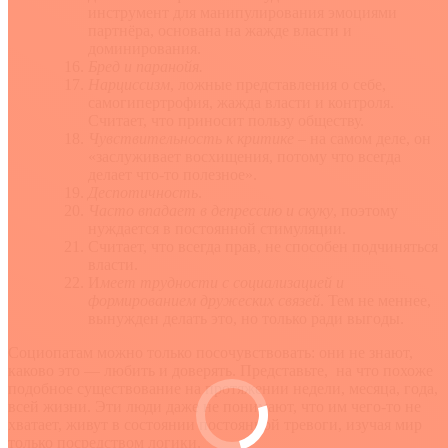
инструмент для манипулирования эмоциями
партнёра, основана на жажде власти и
доминирования.
Бред и паранойя.
Нарциссизм
, ложные представления о себе,
самогипертрофия, жажда власти и контроля.
Считает, что приносит пользу обществу.
Чувствительность к критике
– на самом деле, он
«заслуживает восхищения, потому что всегда
делает что-то полезное».
Деспотичность
.
Часто впадает в депрессию и скуку
, поэтому
нуждается в постоянной стимуляции.
Считает, что всегда прав, не способен подчиняться
власти.
И
меет трудности с социализацией и
формированием дружеских связей
. Тем не меннее,
вынужден делать это, но только ради выгоды.
Социопатам можно только посочувствовать: они не знают,
каково это — любить и доверять. Представьте, на что похоже
подобное существование на протяжении недели, месяца, года,
всей жизни. Эти люди даже не понимают, что им чего-то не
хватает, живут в состоянии постоянной тревоги, изучая мир
только посредством логики.