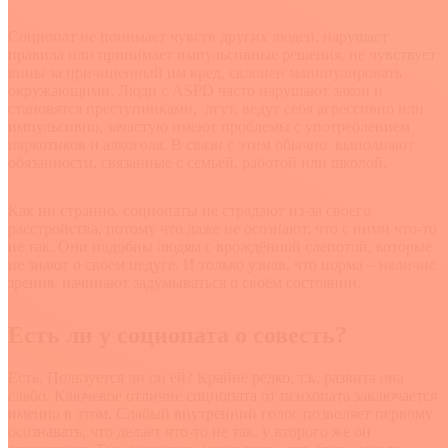
Социопат не понимает чувств других людей, нарушает
правила или принимает импульсивные решения, не чувствует
вины за причиненный им вред, склонен манипулировать
окружающими. Люди с ASPD часто нарушают закон и
становятся преступниками, лгут, ведут себя агрессивно или
импульсивно, зачастую имеют проблемы с употреблением
наркотиков и алкоголя. В связи с этим обычно выполняют
обязанности, связанные с семьей, работой или школой.
Как ни странно, социопаты не страдают из-за своего
расстройства, потому что даже не осознают, что с ними что-то
не так. Они подобны людям с врождённой слепотой, которые
не знают о своём недуге. И только узнав, что норма – наличие
зрения, начинают задумываться о своём состоянии.
Есть ли у социопата о совесть?
Есть. Пользуется ли он ей? Крайне редко, т.к. развита она
слабо. Ключевое отличие социопата от психопата заключается
именно в этом. Слабый внутренний голос позволяет первому
осознавать, что делает что-то не так, у второго же он