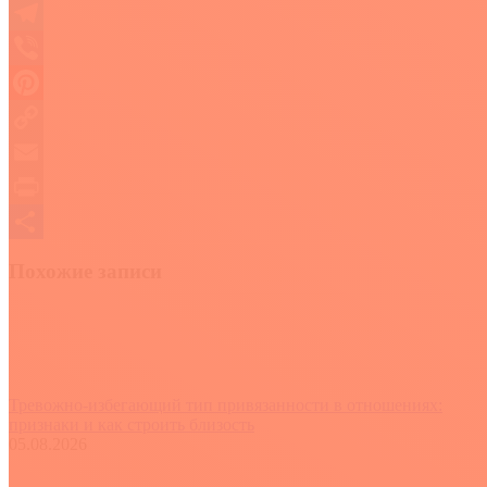
WhatsApp
Telegram
Viber
Pinterest
Copy
Link
Email
Print
Отправить
Похожие записи
Тревожно-избегающий тип привязанности в отношениях:
признаки и как строить близость
05.08.2026