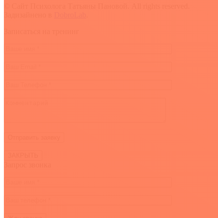
© Сайт Психолога Татьяны Пановой. All rights reserved.
Задизайнено в
DobroLab
.
Вверх
Записаться на тренинг
ЗАКРЫТЬ
Запрос звонка