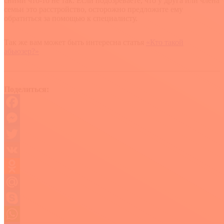
сними что-то не так. Если подозреваете, что у друга или члена
семьи это расстройство, осторожно предложите ему
обратиться за помощью к специалисту.
Так же вам может быть интересна статья
«Кто такой
абьюзер?»
Поделиться:
Facebook
Messenger
Twitter
VK
Odnoklassniki
Mail.Ru
Skype