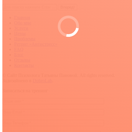
Поиск:
Главная
Обо мне
Услуги
Цены
Проблемы
Ретрит «Антистресс»
FAQ
Блог
Отзывы
Контакты
© Сайт Психолога Татьяны Пановой. All rights reserved.
Задизайнено в
DobroLab
.
Вверх
Записаться на тренинг