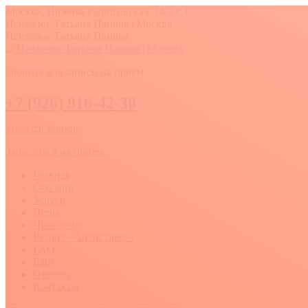
Перейти
Москва, Нижняя Радищевская, 14/2 с.1
к
Вконтакте
YouTube
Whatsapp
Психолог Татьяна Панова | Москва
содержанию
Психолог Татьяна Панова
Звоните для записи на приём
+7 (926) 916-42-30
заказать звонок
Записаться на приём
Главная
Обо мне
Услуги
Цены
Проблемы
Ретрит «Антистресс»
FAQ
Блог
Отзывы
Контакты