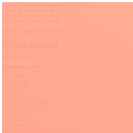
Перейти
Москва, Нижняя Радищевская, 14/2 с.1
к
Вконтакте
YouTube
Whatsapp
Психолог Татьяна Панова | Москва
содержанию
Психолог Татьяна Панова
Звоните для записи на приём
+7 (926) 916-42-30
заказать звонок
Записаться на приём
Главная
Обо мне
Услуги
Цены
Проблемы
Ретрит «Антистресс»
FAQ
Блог
Отзывы
Контакты