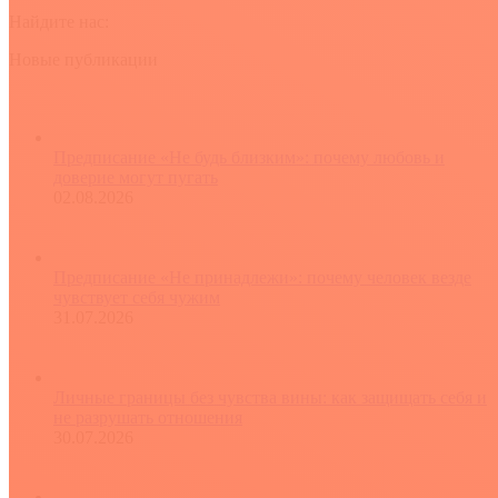
Найдите нас:
YouTube
Rss
Вконтакте
Новые публикации
Предписание «Не будь близким»: почему любовь и
доверие могут пугать
02.08.2026
Предписание «Не принадлежи»: почему человек везде
чувствует себя чужим
31.07.2026
Личные границы без чувства вины: как защищать себя и
не разрушать отношения
30.07.2026