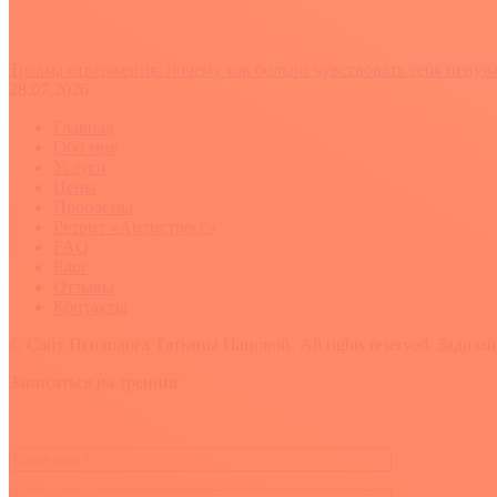
Травма отвержения: почему так больно чувствовать себя нену
28.07.2026
Главная
Обо мне
Услуги
Цены
Проблемы
Ретрит «Антистресс»
FAQ
Блог
Отзывы
Контакты
© Сайт Психолога Татьяны Пановой. All rights reserved. Задиза
Вверх
Записаться на тренинг