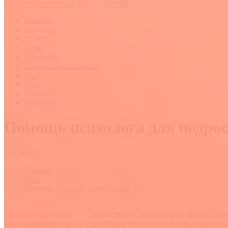
Поиск:
Главная
Обо мне
Услуги
Цены
Проблемы
Ретрит «Антистресс»
FAQ
Блог
Отзывы
Контакты
Помощь психолога для подро
Вы здесь:
Главная
Блог
Помощь психолога для подростка
Здравствуйте, меня зовут Татьяна Пан
разобраться в своих эмоциях, проблем