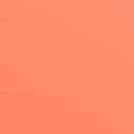
жным
йнено в
DobroLab
.