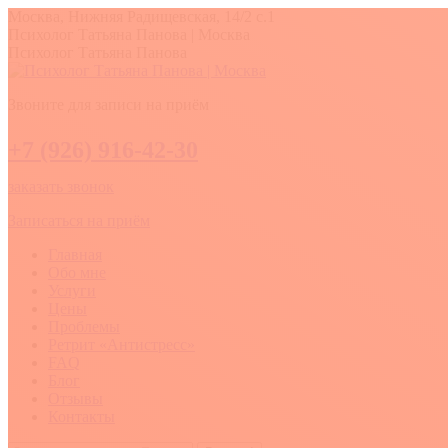
Перейти
Москва, Нижняя Радищевская, 14/2 с.1
к
Вконтакте
YouTube
Whatsapp
Психолог Татьяна Панова | Москва
содержанию
Психолог Татьяна Панова
Звоните для записи на приём
+7 (926) 916-42-30
заказать звонок
Записаться на приём
Главная
Обо мне
Услуги
Цены
Проблемы
Ретрит «Антистресс»
FAQ
Блог
Отзывы
Контакты