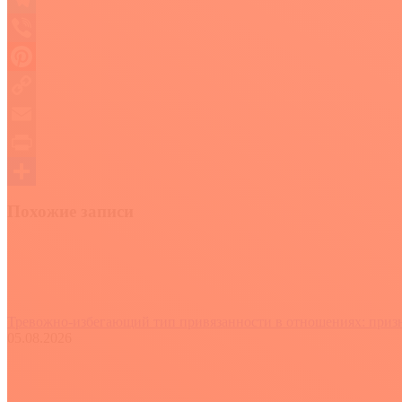
Telegram
Viber
Pinterest
Copy
Link
Email
Print
Отправить
Похожие записи
Тревожно-избегающий тип привязанности в отношениях: призна
05.08.2026