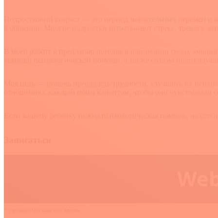
Подростковый возраст — это период значительных перемен и
в общении. Многие подростки испытывают стресс, тревогу, деп
В моей работе я предлагаю помощь в понимании своих эмоций
техники психологической помощи, а также создаю индивидуаль
Моя цель — помочь преодолеть трудности, улучшить их психич
отношения с каждым моим клиентом, чтобы они чувствовали се
Если вашему ребенку нужна психологическая помощь, не стесня
Записаться
* указано московское время