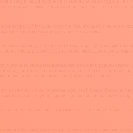
бокий след в нашей психике и эмоциональном состоянии. Они мо
т причины, эти травмы могут сопровождать нас в течение всей 
 детских травм. Моя цель состоит в том, чтобы помочь моим кли
которые могут возникать в результате этих травм.
еских подходов, таких как психотерапия, глубинная работа с п
 почувствовать себя безопасно, чтобы рассказать о своих трав
ять источники своих эмоциональных реакций и развить стратег
взаимодействиях, работе и личном росте. Через различные упра
 уравновешенные отношения с собой и другими людьми.
 это не значит, что мы обречены жить с ней всегда. Важно помн
аслуживает счастливую и здоровую жизнь, освобожденную от бр
изнь, не стесняйтесь обратиться ко мне за помощью. Я здесь, чт
готова помочь вам начать новую, более здоровую главу вашей жи