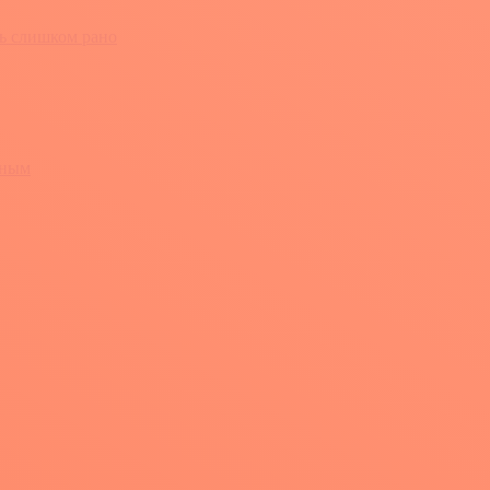
ть слишком рано
жным