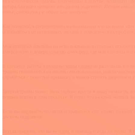
Психологические травмы, полученные в детстве, оставляют глу
потеря близкого человека или развод родителей. Независимо о
семье, самооценку и общее благополучие.
Как психолог, я сосредоточена на понимании и исцелении этих
освободиться от негативных эмоций и поведенческих проблем, 
Моя методика основана на использовании различных психологич
комфортную и доверительную атмосферу, где мои клиенты могут
В процессе работы я помогаю моим клиентам распознать и пон
травмы сказываются на нашем самопонимании, межличностных 
справиться с тяжестью прошлого и начать строить здоровые и
Детская травма может быть глубоко врасти в нашу личность, но
первым шагом в этом процессе. Я верю, что каждый человек з
Если вы ощущаете, что детская травма всё еще влияет на вашу ж
достичь исцеления.
Всегда помните, что вы не одни, и помощь всегда доступна. Я 