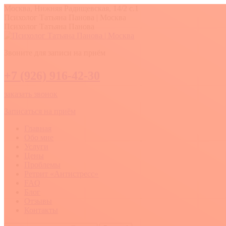
Перейти
Москва, Нижняя Радищевская, 14/2 с.1
к
Вконтакте
YouTube
Whatsapp
Психолог Татьяна Панова | Москва
содержанию
Психолог Татьяна Панова
Звоните для записи на приём
+7 (926) 916-42-30
заказать звонок
Записаться на приём
Главная
Обо мне
Услуги
Цены
Проблемы
Ретрит «Антистресс»
FAQ
Блог
Отзывы
Контакты