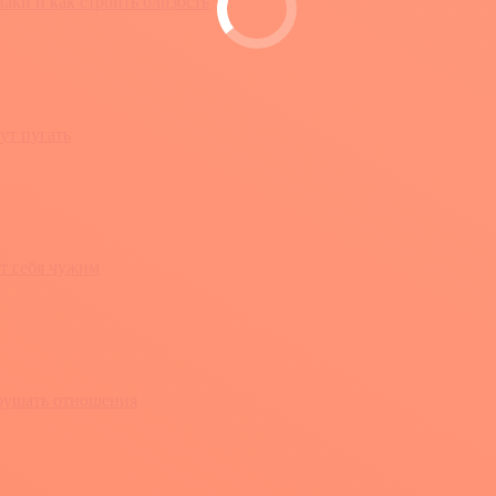
ки и как строить близость
ут пугать
т себя чужим
зрушать отношения