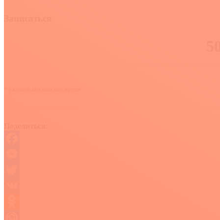
Записаться
* указано московское время
Поделиться:
Facebook
Messenger
Twitter
VK
Odnoklassniki