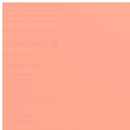
Перейти
Москва, Нижняя Радищевская, 14/2 с.1
к
Вконтакте
YouTube
Whatsapp
Психолог Татьяна Панова | Москва
содержанию
Психолог Татьяна Панова
Звоните для записи на приём
+7 (926) 916-42-30
заказать звонок
Записаться на приём
Главная
Обо мне
Услуги
Цены
Проблемы
Ретрит «Антистресс»
FAQ
Блог
Отзывы
Контакты