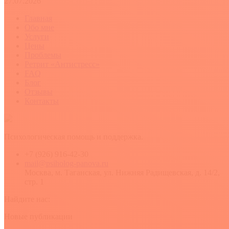
27.07.2026
Главная
Обо мне
Услуги
Цены
Проблемы
Ретрит «Антистресс»
FAQ
Блог
Отзывы
Контакты
Психологическая помощь и поддержка.
+7 (926) 916-42-30
mail@psiholog-panova.ru
Москва, м. Таганская, ул. Нижняя Радищевская, д. 14/2,
стр. 1
Найдите нас:
YouTube
Rss
Вконтакте
Новые публикации