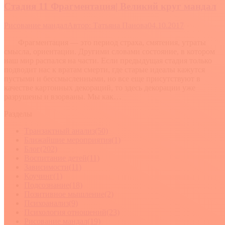
Стадия 11 Фрагментация| Великий круг мандал
Рисование мандал
Автор:
Татьяна Панова
04.10.2017
Фрагментация — это период страха, смятения, утраты
смысла, ориентации. Другими словами состояние, в котором
наш мир распался на части. Если предыдущая стадия только
подводит нас к вратам смерти, где старые идеалы кажутся
пустыми и бессмысленными, но все еще присутствуют в
качестве картонных декораций, то здесь декорации уже
разрушены и взорваны. Мы как…
Разделы
Tранзактный анализ
(50)
Ближайшие мероприятия
(1)
Блог
(202)
Воспитание детей
(11)
Зависимости
(11)
Коучинг
(1)
Подсознание
(18)
Позитивное мышление
(2)
Психоанализ
(9)
Психология отношений
(23)
Рисование мандал
(19)