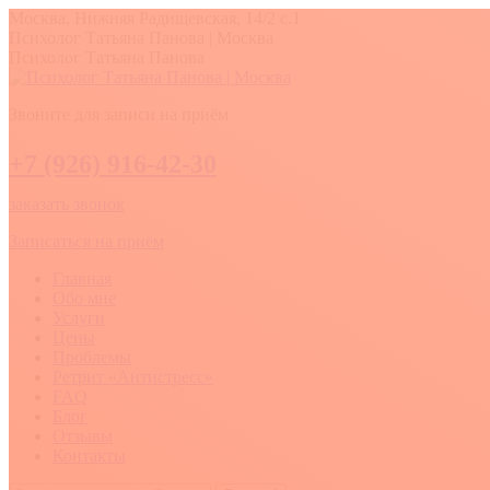
Перейти
Москва, Нижняя Радищевская, 14/2 с.1
к
Вконтакте
YouTube
Whatsapp
Психолог Татьяна Панова | Москва
содержанию
Психолог Татьяна Панова
Звоните для записи на приём
+7 (926) 916-42-30
заказать звонок
Записаться на приём
Главная
Обо мне
Услуги
Цены
Проблемы
Ретрит «Антистресс»
FAQ
Блог
Отзывы
Контакты