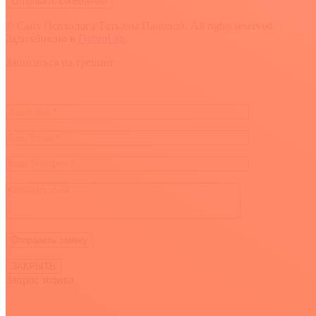
© Сайт Психолога Татьяны Пановой. All rights reserved.
Задизайнено в
DobroLab
.
Вверх
Записаться на тренинг
ЗАКРЫТЬ
Запрос звонка