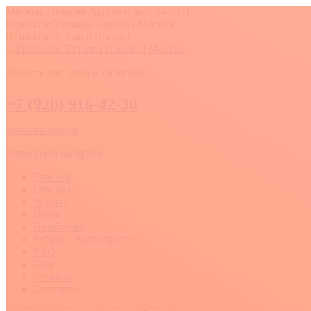
Перейти
Москва, Нижняя Радищевская, 14/2 с.1
к
Вконтакте
YouTube
Whatsapp
Психолог Татьяна Панова | Москва
содержанию
Психолог Татьяна Панова
Звоните для записи на приём
+7 (926) 916-42-30
заказать звонок
Записаться на приём
Главная
Обо мне
Услуги
Цены
Проблемы
Ретрит «Антистресс»
FAQ
Блог
Отзывы
Контакты