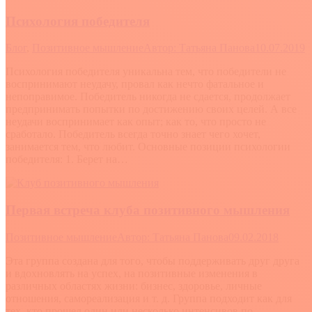
Психология победителя
Блог
,
Позитивное мышление
Автор:
Татьяна Панова
10.07.2019
Психология победителя уникальна тем, что победители не
воспринимают неудачу, провал как нечто фатальное и
непоправимое. Победитель никогда не сдается, продолжает
предпринимать попытки по достижению своих целей. А все
неудачи воспринимает как опыт; как то, что просто не
сработало. Победитель всегда точно знает чего хочет,
занимается тем, что любит. Основные позиции психологии
победителя: 1. Берет на…
Первая встреча клуба позитивного мышления
Позитивное мышление
Автор:
Татьяна Панова
09.02.2018
Эта группа создана для того, чтобы поддерживать друг друга
и вдохновлять на успех, на позитивные изменения в
различных областях жизни: бизнес, здоровье, личные
отношения, самореализация и т. д. Группа подходит как для
тех, кто прошел один или несколько интенсивов по