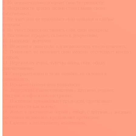
5. Не осознает/плохо осознает свои потребности;
6. Потребности других людей ставит выше своих
собственных;
7. Не знает или не принимает свои сильные и слабые
стороны;
8. Не умеет/боится отстаивать себя, свои интересы;
9. Постоянно страдает, склонен к депрессиям;
10. Пассивен, апатичен;
11. Не верит в свои силы и в возможность что-то изменить;
12. Подавляет, не понимает свои эмоции, отсутствует контакт
с собой;
13. Переживает страх, чувство вины, гнев, обиду,
разочарование;
14. Совершает одни и те же ошибки, не склонен к
самоанализу;
15. Искажено восприятие реальности;
16. Затруднены взаимоотношения с другими людьми;
обидчив, конфликтен, отстранен;
17. Постоянно преодолевает трудности, притягивает
неприятности как магнит;
18. Живет в постоянной борьбе с собой, с другими, с жизнью;
постоянно недоволен, предъявляет претензии;
19. Склонен к негативному мышлению.