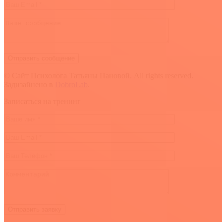
© Сайт Психолога Татьяны Пановой. All rights reserved.
Задизайнено в
DobroLab
.
Вверх
Записаться на тренинг