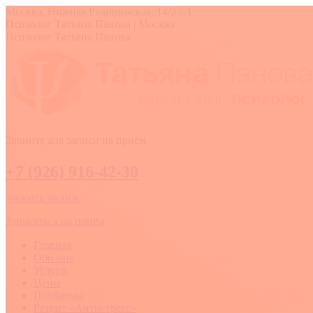
Перейти
Москва, Нижняя Радищевская, 14/2 с.1
к
Вконтакте
YouTube
Whatsapp
Психолог Татьяна Панова | Москва
содержанию
Психолог Татьяна Панова
Звоните для записи на приём
+7 (926) 916-42-30
заказать звонок
Записаться на приём
Главная
Обо мне
Услуги
Цены
Проблемы
Ретрит «Антистресс»