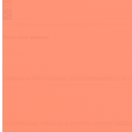
Link
Email
Print
Теги:
как выйти из токсичных отношений
признпки токсичных о
Отправить
Похожие записи
Тревожно-избегающий тип привязанности в от
05.08.2026
Предписание «Не будь близким»: почему любов