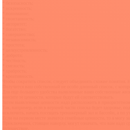
* безопасность;
* искренность;
* понимание;
* спонтанность;
* авторитет;
* богатство;
* совершенство;
* независимость;
* простота;
* целеустремленность;
* доброта;
* честность;
* смелость;
* храбрость;
* креативность.
Чтобы сократить список, следует объединять схожие понятия. 
Получится ваш собственный не особо длинный список, с которы
Для еще большего удобства выявленные вами собственные жизн
внесите те ценности, которые будут ей соответствовать.
Затем выявленные ценности надо расположить в приоритетном п
Так, например, если в верхней части списка будет здоровье, п
исключить, начать посещать тренажерный зал и бассейн, а по 
Если на первом месте значатся семейные ценности, то я могу 
Приключения, стоящие наверху, могут означать, что вам надо 
путешествие.