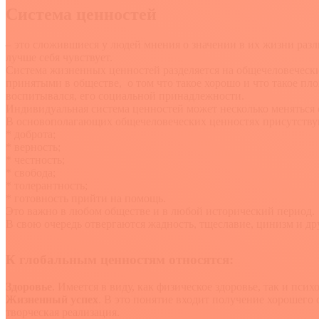
Система ценностей
– это сложившиеся у людей мнения о значении в их жизни раз
лучше себя чувствует.
Система жизненных ценностей разделяется на общечеловечес
принятыми в обществе, о том что такое хорошо и что такое пло
воспитывался, его социальной принадлежности.
Индивидуальная система ценностей может несколько меняться 
В основополагающих общечеловеческих ценностях присутству
* доброта;
* верность;
* честность;
* свобода;
* толерантность;
* готовность прийти на помощь.
Это важно в любом обществе и в любой исторический период.
В свою очередь отвергаются жадность, тщеславие, цинизм и др
К глобальным ценностям относятся:
Здоровье
. Имеется в виду, как физическое здоровье, так и псих
Жизненный успех
. В это понятие входит получение хорошего
творческая реализация.