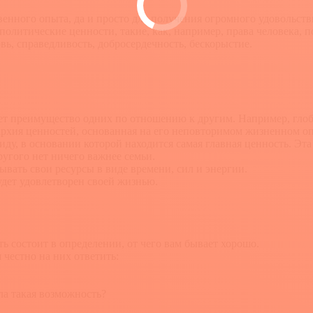
венного опыта, да и просто для получения огромного удовольств
итические ценности, такие, как, например, права человека, по
ь, справедливость, добросердечность, бескорыстие.
чает преимущество одних по отношению к другим. Например, гло
рархия ценностей, основанная на его неповторимом жизненном о
, в основании которой находится самая главная ценность. Эта 
ругого нет ничего важнее семьи.
ывать свои ресурсы в виде времени, сил и энергии.
будет удовлетворен своей жизнью.
 состоит в определении, от чего вам бывает хорошо.
 честно на них ответить:
ла такая возможность?