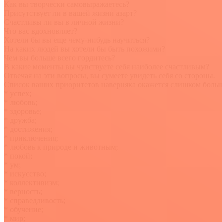
Как вы творчески самовыражаетесь?
Присутствует ли в вашей жизни азарт?
Счастливы ли вы в личной жизни?
Что вас вдохновляет?
Хотели бы вы еще чему-нибудь научиться?
На каких людей вы хотели бы быть похожими?
Чем вы больше всего гордитесь?
В какие моменты вы чувствуете себя наиболее счастливым?
Отвечая на эти вопросы, вы сумеете увидеть себя со стороны.
Список ваших приоритетов наверняка окажется слишком больш
* успех;
* любовь;
* здоровье;
* дружба;
* достижения;
* приключения;
* любовь к природе и животным;
* покой;
* ум;
* искусство;
* коллективизм;
* верность;
* справедливость;
* обучение;
* мир;