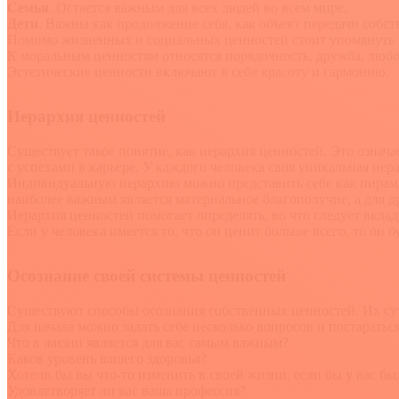
Семья
. Остается важным для всех людей во всем мире.
Дети
. Важны как продолжение себя, как объект передачи собст
Помимо жизненных и социальных ценностей стоит упомянуть пол
К моральным ценностям относятся порядочность, дружба, любов
Эстетические ценности включают в себя красоту и гармонию.
Иерархия ценностей
Существует такое понятие, как иерархия ценностей. Это озна
с успехами в карьере. У каждого человека своя уникальная ие
Индивидуальную иерархию можно представить себе как пирамиду
наиболее важным является материальное благополучие, а для д
Иерархия ценностей помогает определять, во что следует вклад
Если у человека имеется то, что он ценит больше всего, то он 
Осознание своей системы ценностей
Существуют способы осознания собственных ценностей. Их суть
Для начала можно задать себе несколько вопросов и постараться
Что в жизни является для вас самым важным?
Каков уровень вашего здоровья?
Хотели бы вы что-то изменить в своей жизни, если бы у вас бы
Удовлетворяет ли вас ваша профессия?