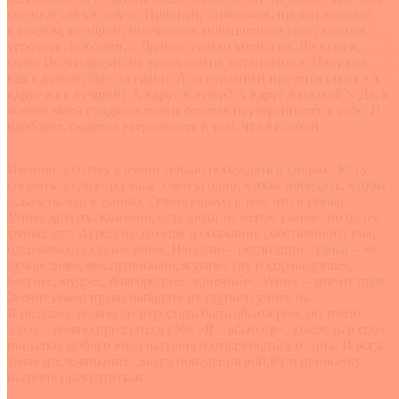
глупцов сейчас научу. Иронией, сарказмом, презрительным
взглядом, игнором, молчанием, повышением тона, криком,
угрозами, побоями… Дальше только убийство. До него я,
слава Всевышнему, не успел дойти, остановился. Пару раз,
как я думаю, был на грани. А за гордыней прячется страх «А
вдруг я не лучший? А вдруг я лузер? А вдруг я плохой?» Да, в
основе моей гордыни лежит базовая неуверенность в себе. И
наоборот, скрытая уверенность в том, что я плохой.
Именно поэтому я очень люблю побеждать в спорах. Могу
спорить по два-три часа о чем угодно, чтобы победить, чтобы
доказать, что я умный. Очень горжусь тем, что я умный.
Умнее других. Конечно, есть люди не менее умные, но более
умных нет. Агрессия это еще и обожание собственного ума,
одержимость своим умом. Насилие – реализация тезиса – «я
лучше знаю, как правильно, я умнее (ну и справедливее,
честнее, мудрее, благороднее, конечно)». Умнее – значит прав.
Значит имею право нападать на глупых, учить их.
Я не знаю, можно ли перестать быть абьюзером, но точно
знаю – можно признаться себе «Я – абьюзер», замечать в себе
попытки любого вида насилия и отказываться от них. И когда
такое отслеживание своего поведения войдёт в привычку –
насилие прекратиться.