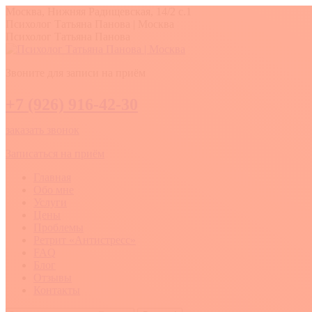
Перейти
Москва, Нижняя Радищевская, 14/2 с.1
к
Вконтакте
YouTube
Whatsapp
Психолог Татьяна Панова | Москва
содержанию
Психолог Татьяна Панова
Звоните для записи на приём
+7 (926) 916-42-30
заказать звонок
Записаться на приём
Главная
Обо мне
Услуги
Цены
Проблемы
Ретрит «Антистресс»
FAQ
Блог
Отзывы
Контакты