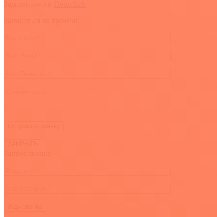
Задизайнено в
DobroLab
.
Вверх
Записаться на тренинг
ЗАКРЫТЬ
Запрос звонка