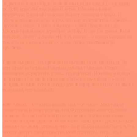
недостаточности. Одно из любимых моих орудий – сарказм,
по сути агрессия под видом шутки. Обесценивание,
презрение. Сильный человек бывает самоироничным. И
обычно прямо говорит о том, что ему не нравится. Сарказм –
оружие слабых. Значит Абьюзер – слаб? Думаю, что да.
Многие принимают агрессию за силу. Я сам так думал. Раз я
нападаю, значит я силён. Но есть нюанс – я всегда нападал на
тех, кто мне казался слабее меня. Агрессия это всегда
трусость.
Еще большую часть времени испытывал чувство стыда. То
есть страх негативной оценки другими людьми. Страх
наказания, осуждения, страх, что я плохой. Поэтому я всегда
испытывал большой страх ошибиться, страх быть в чем то
неправым. Мне нужно всегда демонстрировать силу, чтобы не
подумали, что я слабый.
Еще Абьюз – это одержимость тем, что «мое». Моя нация
самая умная и благородная, моя Футбольная команда самая
сильная. А, если результаты ее не очень, значит она самая
честная и справедливая. И, конечно, «мои дети» должны быть
самыми лучшими. Потому что – они свидетельство того, что я
чего то достиг, свидетельство моей ценности, того, что я