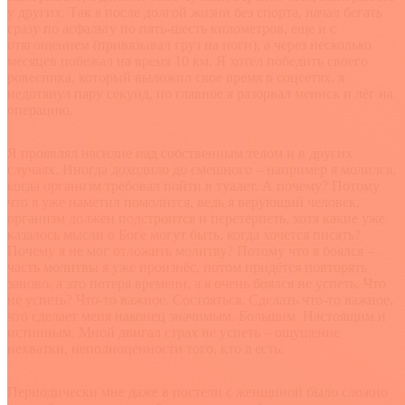
у других. Так я после долгой жизни без спорта, начал бегать
сразу по асфальту по пять-шесть километров, еще и с
отягощением (привязывал груз на ноги), а через несколько
месяцев побежал на время 10 км. Я хотел победить своего
ровесника, который выложил свое время в соцсетях, я
недотянул пару секунд, но главное я разорвал мениск и лёг на
операцию.
Я проявлял насилие над собственным телом и в других
случаях. Иногда доходило до смешного – например я молился,
когда организм требовал пойти в туалет. А почему? Потому
что я уже наметил помолится, ведь я верующий человек,
организм должен подстроится и перетерпеть, хотя какие уже
казалось мысли о Боге могут быть, когда хочется писать?
Почему я не мог отложить молитву? Потому что я боялся –
часть молитвы я уже произнёс, потом придётся повторять
заново, а это потеря времени, а я очень боялся не успеть. Что
не успеть? Что-то важное. Состояться. Сделать что-то важное,
что сделает меня наконец значимым. Большим. Настоящим и
истинным. Мной двигал страх не успеть – ощущение
нехватки, неполноценности того, кто я есть.
Периодически мне даже в постели с женщиной было сложно