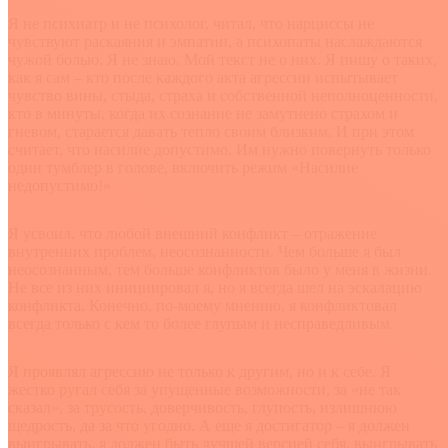
Я не психиатр и не психолог, читал, что нарциссы не
чувствуют раскаяния и эмпатии, а психопаты наслаждаются
чужой болью. Я не знаю. Мой текст не о них. Я пишу о таких,
как я сам – кто после каждого акта агрессии испытывает
чувство вины, стыда, страха и собственной неполноценности,
кто в минуты, когда их сознание не замутнено страхом и
гневом, старается давать тепло своим близким. И при этом
считает, что насилие допустимо. Им нужно повернуть только
один тумблер в голове, включить режим «Насилие
недопустимо!»
Я усвоил, что любой внешний конфликт – отражение
внутренних проблем, неосознанности. Чем больше я был
неосознанным, тем больше конфликтов было у меня в жизни.
Не все из них инициировал я, но я всегда шел на эскалацию
конфликта. Конечно, по-моему мнению, я конфликтовал
всегда только с кем то более глупым и несправедливым.
Я проявлял агрессию не только к другим, но и к себе. Я
жестко ругал себя за упущенные возможности, за «не так
сказал», за трусость, доверчивость, глупость, излишнюю
щедрость, да за что угодно. А еще я достигатор – я должен
выигрывать, я должен быть лучшей версией себя, выигрывать