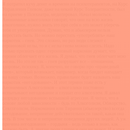
Я потратил кучу денег и времени на психотерапевтов, на Курс
Управления Гневом, даже на некий Курс Толерантности, был
на приеме у Психиатра, медитировал. Начал молиться.
Анонимные алкоголики говорят, что они на всю жизнь
алкоголики, нужно знать это про себя и это может уберечь
тебя от употребления. Думаю, что и абьюзером нельзя
перестать быть. Но можно перестать «употреблять» наш
наркотик – гнев. Это сложно, но раз люди слезают с
героиновой иглы, то и с иглы гнева можно слезть. Надо
только признать одно: героиновый наркоман думает, что
героин облегчает его жизнь. Я думал, что гнев облегчает мою
жизнь. Но это не так – гнев разрушает все – отношения,
здоровье, психику. Я, конечно, не говорю про «праведный
гнев», который возникает, например, когда бандит нападает
на вашу семью. Возможно, правильнее будет называть наш
наркотик «негодование». И этот термин тоже есть у
Анонимных Алкоголиков – алкоголики постоянно
испытывают негодование и глушат его алкоголем. Я давал
разрядку негодованию вспышкой агрессии. Я читал, что в
основе любой зависимости – будь то Алкоголизм, Обжорство,
Сексоголизм, Наркомания или Тирания (абьюзерство) всегда
негодование, непринятие действительности такой, какая она
есть. В том числе и неприятие поведения других людей. А уж
причина негодования – гордыня – ведь только я знаю, как
должно быть. А другие люди глупее и они не знают. И я этих