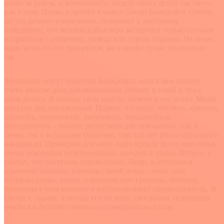
жены за рубеж, и возможность видеть своих детей так часто,
как я хочу. Позже я прочёл в книге Ланди Банкрофта «Зачем
он это делает» о мужчинах, склонных к жестокому
поведению, что меняться абьюзера заставляет только сильное
потрясение – например, развод или угроза тюрьмы. Не знаю,
прав ли он на сто процентов, но в моем случае это именно
так.
Желающие могут почитать Банкрофта, книга мне самому
очень многое дала для понимания, почему я такой и что с
этим делать. Я изложу свои мысли, почему я это делал. Мной
двигали два заблуждения. Первое: я считал, что бить, кричать,
обзывать, высмеивать, запугивать, замахиваться,
обесценивать – вполне допустимо для отношений, как в
семье, так и в социуме (конечно, там, где нет риска серьёзного
наказания). Примером для меня была прежде всего моя семья,
семьи некоторых родственников, соседей и улица. Второе: я
считал, что поступаю справедливо. Люди, к которым я
применял насилие, начиная с моей жены – вели себя
несправедливо, подло, нарушали мои границы, поэтому
применяя к ним насилие я восстанавливал справедливость. В
случае с сыном, я отучал его от лени, своеволия, нежелания
учиться и безответственного поведения на улице.