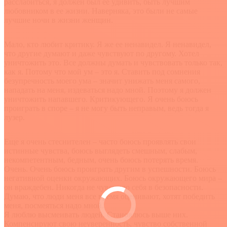
расслабиться, я должен был ее удивить, быть лучшим
любовником в ее жизни. Наверняка, это были не самые
лучшие ночи в жизни женщин.
Мало, кто любит критику. Я же ее ненавидел. Я ненавидел,
что другие думают и даже чувствуют по другому. Хотел
уничтожить это. Все должны думать и чувствовать только так,
как я. Потому что мой ум – это я. Ставить под сомнения
безупречность моего ума – значит унижать меня самого,
нападать на меня, издеваться надо мной. Поэтому я должен
уничтожить напавшего. Критикующего. Я очень боюсь
проиграть в споре – я не могу быть неправым, ведь тогда я
лузер.
Еще я очень стеснителен – часто боюсь проявлять свои
истинные чувства, боюсь выглядеть смешным, слабым,
некомпетентным, бедным, очень боюсь потерять время.
Очень. Очень боюсь проиграть другим в успешности. Боюсь
негативной оценки окружающих. Боюсь окружающего мира –
он враждебен. Никогда не чувствую себя в безопасности.
Думаю, что люди меня все время оценивают, хотят победить
меня, посмеяться надо мной.
Я люблю высмеивать людей. Становлюсь выше них.
Компенсируют свою неуверенность, чувство собственной