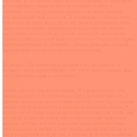
хороший. И это должно быть признано людьми. И когда дети
не показывают самых лучших результатов из всех, а,
особенно, если их результаты средние или ниже средних –
они подрывают мою ценность. И это рождает сильный гнев.
Как я орал на сына, когда он не мог понять математическую
задачу или выучить стихотворение! Ведь мой сын должен
быть самым умным! Он не должен тупить! От моих диких
криков сообразительный мальчик пугался и совершенно терял
шанс что-то понять и запомнить. Думаю, разведясь со мной,
бывшая жена спасла сына от тяжелого невроза.
На вопрос «Вы хотите быть правым или счастливым» я
большую часть жизни отвечал себе «Хочу быть правым». Как
следствие я был прав и несчастен.
Любой абьюзер сам жертва абьюза. И я долго носил в себе
обиды на родителей, особенно на Папу, которые побоями и
криком «испортили мне нервную систему, характер и сломали
жизнь». Но ведь родители и сами были жертвами абьюза. И
делали все из самых благородных побуждений, как умели, как
их учили. И тысячи людей имели гораздо более трагичное,
мрачное детство, чем мое, в котором было при этом очень
много радости и любви. И они смогли преодолеть обиды и
сеять вокруг себя не агрессию, а любовь. Я не могу изменить