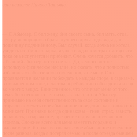
ваш психолог Панова Татьяна.
— Я Абьюзер. Я бил жену, бил своего сына, бил мать, отца,
сестру, двоюродного брата, лучшего друга, однажды дал
пощечину подчинённому. Был случай, когда дочка не хотела
уходить из тёмного парка, я ушел и ждал в метрах пятидесяти,
пока она испугается и прибежит. Очень хочется добавить, что
я бывший абьюзер, но это не так. Да, я много лет не
использую физическое насилие, но сказать, что я полностью
избавился от абьюзивного поведения, я не могу. Оно
проявляется в желании побеждать в каждом споре, в сарказме,
в повышенном тоне, в частом перебивании собеседника и еще
во многих вещах. Единственное, что отличает меня от того,
кем я был несколько лет назад – я знаю, что я Абьюзер,
принимаю на себя ответственность за свое состояние и
стараюсь замечать свое абьюзивное поведение, как только оно
возникает. Признаки всегда одинаковы – гнев, страх, зависть,
ненависть, раздражение, презрение и другие проявления
эгоизма. Сложнее всего для меня заметить гордыню и
высокомерие. Я начал осознавать свое абьюзивное поведение
после развода, когда я потерял семью, а после отъезда бывшей