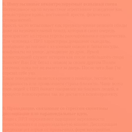
8. Импульсивные неконтролируемые вспышки гнева
Интенсивное часто неуместное агрессивное поведение как
демонстрация нрава, постоянной ярости, физических
столкновений.
Ярость часто вспыхивает как преувеличенная реакция обиды
даже на незначительный повод, которая в свою очередь
произрастает из страха угрозы разочарования и одиночества.
Для человека с ПРЛ характерны домашние скандалы,
доходящие до погони с кухонным ножом и битья посуды,
конфликты на улице, доходящие до драк. Яркой
иллюстрацией служит история как после небольшого спора
Винсент Ван Гог бегал с ножом за своим другом Полем
Гогеном, пока тот не вылетел за дверь. После чего Ван Гог
отрезал себе ухо.
Такое поведение является криком о помощи, тестом на
преданность или проявлением страха близости. Чаще всего
гнев людей с ПРЛ бывает направлен на близких людей, в
процессе психотерапии так же достается психотерапевту.
9. Проходящие, связанные со стрессом симптомы
диссоциации или параноидальные идеи.
Люди с ПРЛ переживают ощущение нереальности
происходящего и параноидальную манию. Диссоциация
предполагает отрыв от привычных форм восприятия.