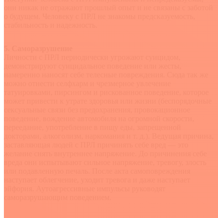
они никак не отражают прошлый опыт и не связаны с заботой
о будущем. Человеку с ПРЛ не знакомы предсказуемость,
стабильность и надежность.
5. Саморазрушение
Личности с ПРЛ периодически угрожают суицидом,
демонстрируют суицидальное поведение или жесты,
намеренно наносят себе телесные повреждения. Сюда так же
можно отнести селфхарм и чрезмерное увлечение
татуировками, пирсингом и рискованное поведение, которое
может привести к утрате здоровья или жизни (беспорядочные
сексуальные связи без предохранения, провокационное
поведение, вождение автомобиля на огромной скорости,
переедание, употребление в пищу еды, запрещенной
докторами, алкоголизм, наркомания и т. д.). Ведущая причина,
заставляющая людей с ПРЛ причинять себе вред — это
желание снять внутреннее напряжение. До причинения себе
вреда они испытывают сильное напряжение, тревогу, злость
или подавленную печаль. После акта самоповреждения
наступает облегчение, уходит тревога и даже наступает
эйфория. Аутоагрессивные импульсы руководят
саморазрушающим поведением.