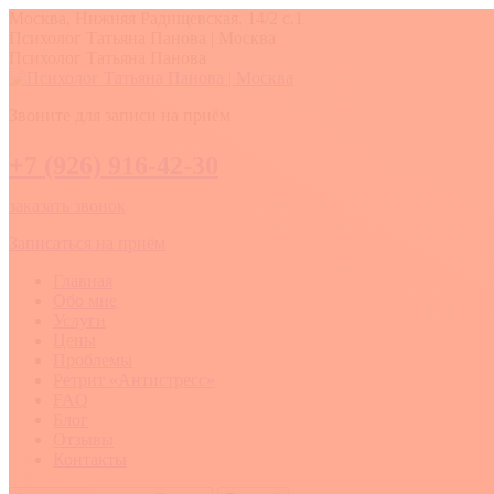
Перейти
Москва, Нижняя Радищевская, 14/2 с.1
к
Вконтакте
YouTube
Whatsapp
Психолог Татьяна Панова | Москва
содержанию
Психолог Татьяна Панова
Звоните для записи на приём
+7 (926) 916-42-30
заказать звонок
Записаться на приём
Главная
Обо мне
Услуги
Цены
Проблемы
Ретрит «Антистресс»
FAQ
Блог
Отзывы
Контакты