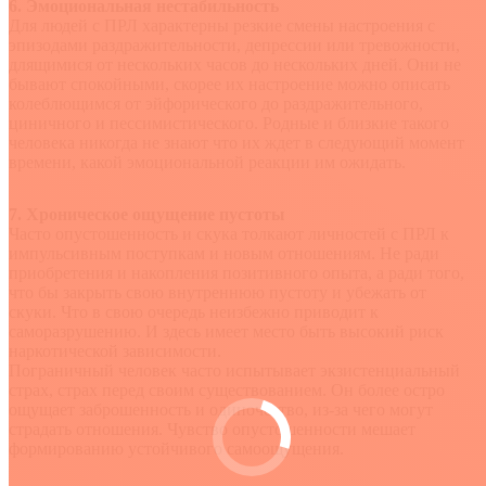
6. Эмоциональная нестабильность
Для людей с ПРЛ характерны резкие смены настроения с
эпизодами раздражительности, депрессии или тревожности,
длящимися от нескольких часов до нескольких дней. Они не
бывают спокойными, скорее их настроение можно описать
колеблющимся от эйфорического до раздражительного,
циничного и пессимистического. Родные и близкие такого
человека никогда не знают что их ждет в следующий момент
времени, какой эмоциональной реакции им ожидать.
7. Хроническое ощущение пустоты
Часто опустошенность и скука толкают личностей с ПРЛ к
импульсивным поступкам и новым отношениям. Не ради
приобретения и накопления позитивного опыта, а ради того,
что бы закрыть свою внутреннюю пустоту и убежать от
скуки. Что в свою очередь неизбежно приводит к
саморазрушению. И здесь имеет место быть высокий риск
наркотической зависимости.
Пограничный человек часто испытывает экзистенциальный
страх, страх перед своим существованием. Он более остро
ощущает заброшенность и одиночество, из-за чего могут
страдать отношения. Чувство опустошенности мешает
формированию устойчивого самоощущения.