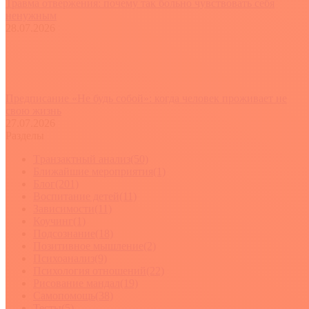
Травма отвержения: почему так больно чувствовать себя
ненужным
28.07.2026
Предписание «Не будь собой»: когда человек проживает не
свою жизнь
27.07.2026
Разделы
Tранзактный анализ
(50)
Ближайшие мероприятия
(1)
Блог
(201)
Воспитание детей
(11)
Зависимости
(11)
Коучинг
(1)
Подсознание
(18)
Позитивное мышление
(2)
Психоанализ
(9)
Психология отношений
(22)
Рисование мандал
(19)
Самопомощь
(38)
Тесты
(5)