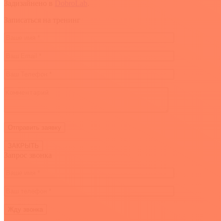
Задизайнено в
DobroLab
.
Вверх
Записаться на тренинг
ЗАКРЫТЬ
Запрос звонка