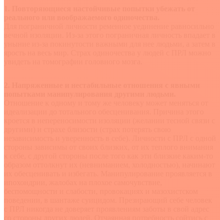
1. Повторяющиеся настойчивые попытки убежать от
реального или воображаемого одиночества.
Для пограничной личности ременное уединение равносильно
вечной изоляции. Из-за этого пограничная личность впадает в
уныние из-за покинутости важными для нее людьми, а затем в
ярость на весь мир. Страх одиночества у людей с ПРЛ можно
увидеть на томографии головного мозга.
2. Напряженные и нестабильные отношения с явными
попытками манипулирования другими людьми.
Отношение к одному и тому же человеку может меняться от
идеализации до тотального обесценивания. Причина этого
кроется в непереносимости изоляции (желании тесной связи с
другими) и страхе близости (страх потерять свою
независимость и уверенность в себе). Личности с ПРЛ с одной
стороны зависимы от своих близких, от их теплого внимания
к себе, с другой стороны после того как эти близкие каким-то
образом оттолкнут их (невниманием, холодностью), начинают
их обесценивать и избегать. Манипулирование проявляется в
ипохондрии, жалобах на плохое самочувствие,
беспомощности и слабости, провокациях и мазохистском
поведении, в шантаже суицидом. Презирающий себе человек
с ПРЛ никогда не доверяет проявлениям заботы в свой адрес
со стороны других людей. Отчаянная потребность сойтись с