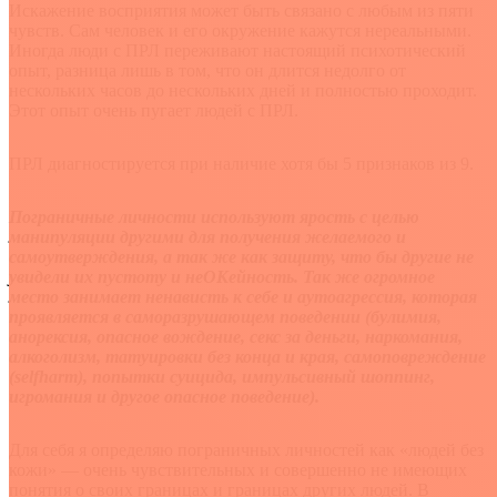
Искажение восприятия может быть связано с любым из пяти
чувств. Сам человек и его окружение кажутся нереальными.
Иногда люди с ПРЛ переживают настоящий психотический
опыт, разница лишь в том, что он длится недолго от
нескольких часов до нескольких дней и полностью проходит.
Этот опыт очень пугает людей с ПРЛ.
ПРЛ диагностируется при наличие хотя бы 5 признаков из 9.
Пограничные личности используют ярость с целью
манипуляции другими для получения желаемого и
самоутверждения, а так же как защиту, что бы другие не
увидели их пустоту и неОКейность. Так же огромное
место занимает ненависть к себе и аутоагрессия, которая
проявляется в саморазрушающем поведении (булимия,
анорексия, опасное вождение, секс за деньги, наркомания,
алкоголизм, татуировки без конца и края, самоповреждение
(selfharm), попытки суицида, импульсивный шоппинг,
игромания и другое опасное поведение).
Для себя я определяю пограничных личностей как «людей без
кожи» — очень чувствительных и совершенно не имеющих
понятия о своих границах и границах других людей. В