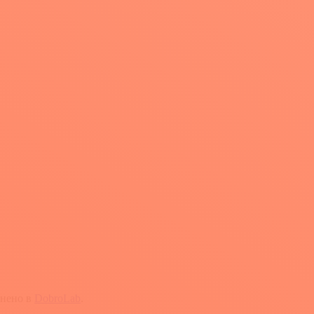
йнено в
DobroLab
.