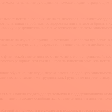
я психолог, специализирующаяся на помощи людям, страдающим т
оказывает негативное влияние на физическое и психическое здор
ают испытывать проблемы со здоровьем или пытаются бросить ку
ривычку и разрушительные психологические аспекты зависимост
еленные на изучение причин и мотивации человека прибегать к
измы используются при стрессе или эмоциональном дисбалансе.
о с физической зависимостью от никотина, но и с привычкой, во
могаю разорвать эти связи и научить клиентов заменять негат
овое обучение, где люди, переживающие подобную зависимость,
алкиваются с такими же трудностями. Групповые встречи стимул
 для меня важно создать доверительную и поддерживающую атмо
ль — помочь людям освободиться от зависимости и достичь пол
 табачной зависимости и нуждается в помощи, я готова предлож