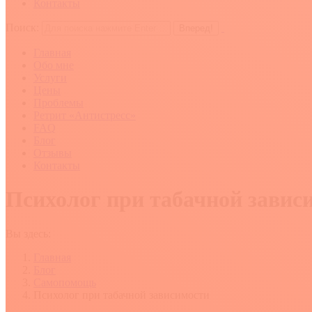
Контакты
Поиск:
Главная
Обо мне
Услуги
Цены
Проблемы
Ретрит «Антистресс»
FAQ
Блог
Отзывы
Контакты
Психолог при табачной завис
Вы здесь:
Главная
Блог
Самопомощь
Психолог при табачной зависимости