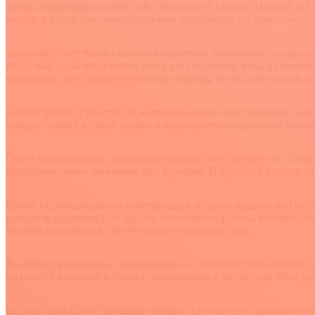
Добро пожаловать на мой сайт, меня зовут Татьяна Панова, и 
работе и о том, как помогаю людям преодолеть эту привычку.
Зависимость от табака является серьезной проблемой, которая 
насколько серьезным может быть это состояние, пока не начин
поддержка, но и психологическая помощь, чтобы преодолеть п
В моей работе я предлагаю индивидуальные консультации, нац
придает табаку в своей жизни и какие компенсационные механ
Очень важно понять, что курение может быть связано не тольк
испытываемыми эмоциями при курении. В процессе работы я по
Кроме индивидуальных консультаций, я также предлагаю групп
получить поддержку от других участников группы, которые ст
человек не одинок в своей борьбе с зависимостью.
В работе с клиентами, страдающими от табачной зависимости,
подхожу к каждому случаю с пониманием и чуткостью. Моя це
Если вы или кто-то из ваших близких столкнулся с проблемой