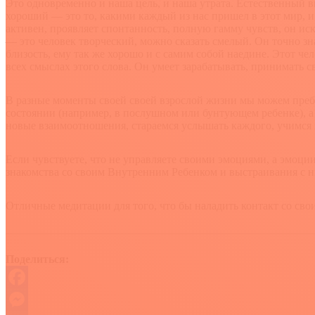
Это одновременно и наша цель, и наша утрата. Естественный в
хороший — это то, какими каждый из нас пришел в этот мир, и
активен, проявляет спонтанность, полную гамму чувств, он иск
— это человек творческий, можно сказать смелый. Он точно знае
близость, ему так же хорошо и с самим собой наедине. Этот че
всех смыслах этого слова. Он умеет зарабатывать, принимать с
В разные моменты своей своей взрослой жизни мы можем пребыв
состоянии (например, в послушном или бунтующем ребенке), а
новые взаимоотношения, стараемся услышать каждого, учимся 
Если чувствуете, что не управляете своими эмоциями, а эмоц
знакомства со своим Внутренним Ребенком и выстраивания 
Отличные медитации для того, что бы наладить контакт со св
Поделиться:
Facebook