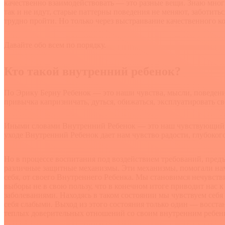
качественно взаимодействовать — это разные вещи. Знаю мног
так и не идут, старые паттерны поведения не меняют, заботить
трудно пройти. Но только через выстраивание качественного 
Давайте обо всем по порядку.
Кто такой внутренний ребенок?
По Эрику Берну Ребенок — это наши чувства, мысли, поведени
привычка капризничать, дуться, обижаться, эксплуатировать с
Иными словами Внутренний Ребенок — это наш чувствующий пс
уходе Внутренний Ребенок дает нам чувство радости, глубоког
Но в процессе воспитания под воздействием требований, пред
различные защитные механизмы. Эти механизмы, помогали нам 
себя, от своего Внутреннего Ребенка. Мы становимся нечувст
выборы не в свою пользу, что в конечном итоге приводит нас
заболеваниями. Находясь в таком состоянии мы чувствуем себ
себя слабыми. Выход из этого состояния только один — восста
теплых доверительных отношений со своим внутренним ребен