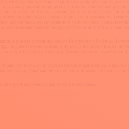
нутренний ребенок, который принимает и любит свое тело, все с
 то, что мы утратили в процессе взросления. Свободный ребено
ренен, креативен. Ему не знакомо чувство вины и стыда. Он про
т чего он хочет, куда и с кем он идет, умеет отказывать, когда
ловек энергичный, полон желаний и мечт, он умеет радоваться жи
вои собственные решения ни ради кого-то и ни против, а ради се
ать в разных состояниях своего Внутреннего Ребенка. Но часто
 другие для него недоступны. В процессе психотерапии мы по оч
заботиться, бережно относиться. Иными словами создаем простр
ии управляют вами, если часто не удовлетворены своей жизнью 
с ним новых поддерживающих отношений приглашаю на выездно
оим внутренним ребенком вы можете найти
здесь
.