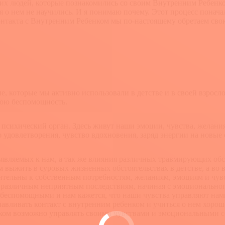
их людей, которые познакомились со своим Внутренним Ребенком
ся о нем не научились. И я понимаю почему. Этот процесс понача
контакта с Внутренним Ребенком мы по-настоящему обретаем сво
е, которые мы активно использовали в детстве и в своей взрос
вою беспомощность.
ихический орган. Здесь живут наши эмоции, чувства, желания,
о удовлетворения, чувство вдохновения, заряд энергии на новые
ъявляемых к нам, а так же влияния различных травмирующих об
выжить в суровых жизненных обстоятельствах в детстве, а во 
вительны к собственным потребностям, желаниям, эмоциям и чувс
 к различным неприятным последствиям, начиная с эмоциональн
я беспомощными и нам кажется, что наши чувства управляют на
навливать контакт с внутренним ребенком и учиться о нем хорош
ком возможно управлять своими чувствами и эмоциональными с