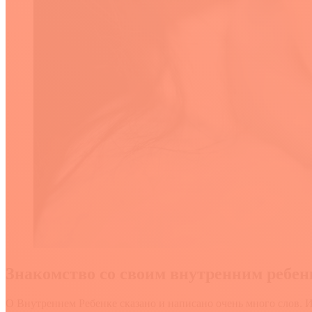
Знакомство со своим внутренним ребе
О Внутреннем Ребенке сказано и написано очень много слов. 