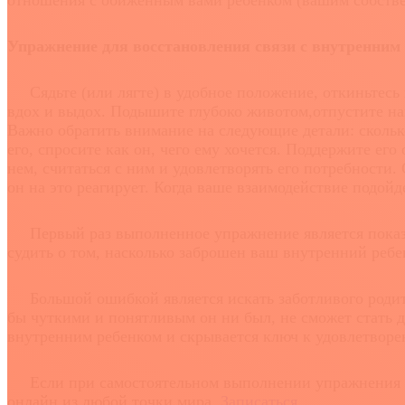
отношения с обиженным вами ребенком (вашим собствен
Упражнение для восстановления связи с внутренним
Сядьте (или лягте) в удобное положение, откиньтесь н
вдох и выдох. Подышите глубоко животом,отпустите нап
Важно обратить внимание на следующие детали: сколько е
его, спросите как он, чего ему хочется. Поддержите его
нем, считаться с ним и удовлетворять его потребности.
он на это реагирует. Когда ваше взаимодействие подойд
Первый раз выполненное упражнение является показат
судить о том, насколько заброшен ваш внутренний ребе
Большой ошибкой является искать заботливого родител
бы чуткими и понятливым он ни был, не сможет стать 
внутренним ребенком и скрывается ключ к удовлетворен
Если при самостоятельном выполнении упражнения воз
онлайн из любой точки мира.
Записаться