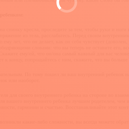
ным или племянником, или чужим): какие слова бы гово
 ребенком:
а спинку кресла, проследите за тем, чтобы руки и ноги 
ряжение из тела, расслабьтесь. Перед своим внутренним
му лет, что он делает, как он себя чувствует (доволен, 
 ободряющими словами: что вы теперь не оставите его, все
 Скажите ему/ей, что он/она самый важный для вас челов
ет к концу, попрощайтесь с ним, скажите, что вы больше 
ельным. По тому пошел ли ваш внутренний ребенок на 
нок или наоборот.
я для своего внутреннего ребенка на стороне во взаим
для вашего внутреннего ребенка лучшим родителем, чем 
ности, гармонии и счастью. Восстанавливайте этот конта
никли какие-либо сложности, вы всегда можете обрати