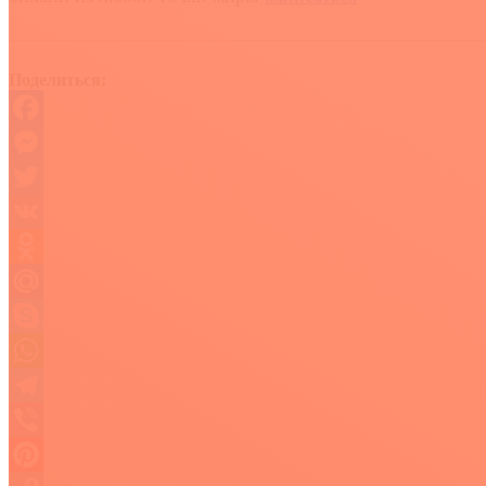
Поделиться:
Facebook
Messenger
Twitter
VK
Odnoklassniki
Mail.Ru
Skype
WhatsApp
Telegram
Viber