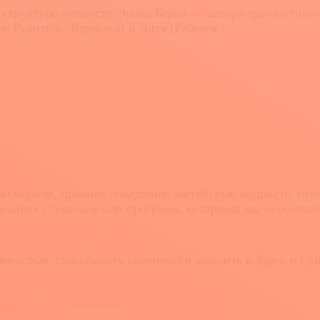
руктуре личности Эрика Берна — автора транзактного ан
я: Родитель, Взрослый и Дитя (Ребенок).
 морали, правила поведения, житейскую мудрость, пере
тельных установок или программ, которыми мы неосознан
ьностью, способность критически мыслить в Здесь и Се