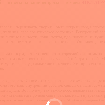
ой — ответы на ваши вопросы
— в моем
ИНСТАГР
вовать, переживать, творить, быть искренними, непоср
, желания, свое соматическое состояние. Внутренний ре
и личные ценности, наши мечты, вдохновение, интуици
— а что нет; что наше, — а что не наше. Он никогда не
вил и норм, «ответственности» взрослой жизни мы пост
ся, и жизнь становится очень тяжелой и безрадостной. 
 том, что такое удовольствие и радость. Это приводит к
ям.
 взрослеет. Он всегда сохраняет свою свежесть, искрен
Кроме того наш внутренний ребенок связан с нашим сомат
ашей души. Вот почему так важно восстанавливать и под
а не установится прочная связь, так как наш внутренний
я время и многочисленные попытки. Чтобы нагляднее был