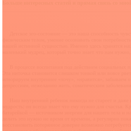
Больше интересных статей и прямая связь со мн
Детское эго-состояние — это наша способность чувст
физическим телом, умение осознавать свои потребности
нашей истинной сущностью. Именно здесь хранятся наш
маленький мудрец, который точно знает что нам нужно, 
В процессе воспитания под действием социальных пра
Эта ниточка становится слишком тонкой или вовсе рвет
игнорируем внутреннее «хочу», «нравится», забываем о
депрессиям, нежеланию жить, соматическим заболевани
Наш внутренний ребенок никогда не стареет и даже не
мудрость; он всегда знает что ему нужно для счастья. 
батарейкой — источником энергии для нашего тела и н
делать это нужно не время от времени, а регулярно пок
восстановить потерянное доверие возможно потребуетс