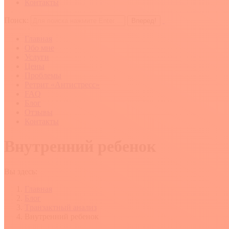
Контакты
Поиск:
Главная
Обо мне
Услуги
Цены
Проблемы
Ретрит «Антистресс»
FAQ
Блог
Отзывы
Контакты
Внутренний ребенок
Вы здесь:
Главная
Блог
Tранзактный анализ
Внутренний ребенок