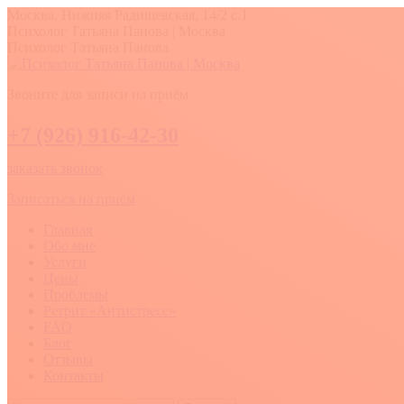
Перейти
Москва, Нижняя Радищевская, 14/2 с.1
к
Вконтакте
YouTube
Whatsapp
Психолог Татьяна Панова | Москва
содержанию
Психолог Татьяна Панова
Звоните для записи на приём
+7 (926) 916-42-30
заказать звонок
Записаться на приём
Главная
Обо мне
Услуги
Цены
Проблемы
Ретрит «Антистресс»
FAQ
Блог
Отзывы
Контакты