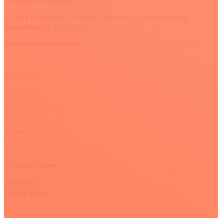
© Сайт Психолога Татьяны Пановой. All rights reserved.
Задизайнено в
DobroLab
.
Вверх
Записаться на тренинг
ЗАКРЫТЬ
Запрос звонка