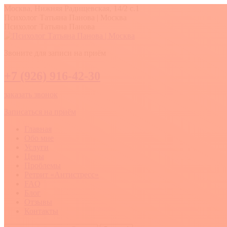
Перейти
Москва, Нижняя Радищевская, 14/2 с.1
к
Вконтакте
YouTube
Whatsapp
Психолог Татьяна Панова | Москва
содержанию
Психолог Татьяна Панова
Звоните для записи на приём
+7 (926) 916-42-30
заказать звонок
Записаться на приём
Главная
Обо мне
Услуги
Цены
Проблемы
Ретрит «Антистресс»
FAQ
Блог
Отзывы
Контакты