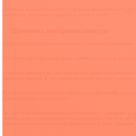
Личности, боящиеся близости, с трудом подпускают к себе др
отношения, хотя сами нуждаются в любви и заботе.
Причины контрзависимости
Есть главная причина возникновения страха перед близостью – 
Существует два типа таких травм: травма сепарации и привяза
С момента зачатия и до 9 месяцев малыш обязан сформировать с
самостоятельности. В этот период родители должны поддержат
Если на этапе привязанности случился разрыв с мамой, наприм
появится травма привязанности.
На этапе отделения малыш может столкнуться с 3 разными проб
ребёнок может не отделиться от родительницы из-за того, что 
Также может возникнуть иной травмирующий опыт – насилие. 