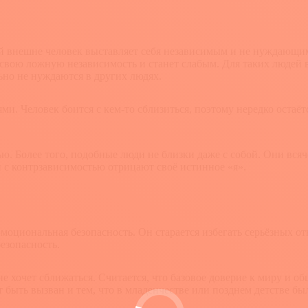
й внешне человек выставляет себя независимым и не нуждающимс
атит свою ложную независимость и станет слабым. Для таких люд
льно не нуждаются в других людях.
и. Человек боится с кем-то сблизиться, поэтому нередко остаётс
. Более того, подобные люди не близки даже с собой. Они всяч
и с контрзависимостью отрицают своё истинное «я».
эмоциональная безопасность. Он старается избегать серьёзных о
езопасность.
е хочет сближаться. Считается, что базовое доверие к миру и об
 быть вызван и тем, что в младенчестве или позднем детстве бы