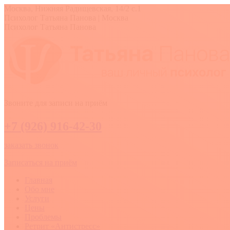
Перейти
Москва, Нижняя Радищевская, 14/2 с.1
к
Вконтакте
YouTube
Whatsapp
Психолог Татьяна Панова | Москва
содержанию
Психолог Татьяна Панова
Звоните для записи на приём
+7 (926) 916-42-30
заказать звонок
Записаться на приём
Главная
Обо мне
Услуги
Цены
Проблемы
Ретрит «Антистресс»