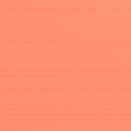
угих людей. Они увеличивают дистанцию, если кто-то посягает 
это травма развития. Обычно она случается в возрасте до 3 лет 
нности.
вязь с матерью. Потом в возрасте до 3 лет важно отделиться от 
ь малыша, но не мешать ему.
ер, она по каким-то причинам не стала растить ребёнка, то это
лемами. Он может пожелать отделиться от мамы раньше, чем нужн
будет бояться потерять её любовь. Подобное бывает, если женщин
В каждом из перечисленных случаев появляется травма сепарац