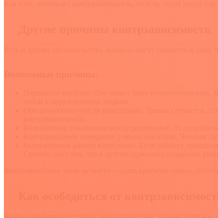
Как итог, возникает контрзависимость, то есть, страх перед б
Другие причины контрзависимости
Есть и другие обстоятельства, которые могут привести к тому, ч
Возможные причины:
Пережитое насилие. Оно может быть психологическим, ф
собой и окружающими людьми.
Обесценивание чувств родителями. Травма случается, есл
контрзависимости.
Болезненные отношения между родителями. Если ребёнок 
Контрзависимое поведение у мамы или папы. Человек ско
Вынужденное раннее взросление. Если ребёнку пришлось р
Связано это с тем, что в детстве пришлось подавлять уяз
Контрзависимые люди не могут создать крепкую семью, поэтом
Как осободиться от контрзависимост
Чтобы избавиться от страха перед близостью, нужны долгие и