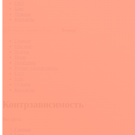
FAQ
Блог
Отзывы
Контакты
Поиск:
Главная
Обо мне
Услуги
Цены
Проблемы
Ретрит «Антистресс»
FAQ
Блог
Отзывы
Контакты
Контрзависимость
Вы здесь:
Главная
Блог