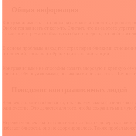
Общая информация
Контрзависимость – это ложная самодостаточность, при которо
Он боится зависеть от кого-то. Считает, что из-за этого утр
Также они стремятся обмануть себя и поверить, что действите
В основе проблемы находится страх перед близкими отношениям
отношений, когда партнёр находится на дистанции.
Контрзависимые не способны создать здоровую и крепкую семью
считать себя неуязвимыми, но таковыми не являются. Личност
Поведение контрзависимых людей
Человек сторонится близости, так как ему важна физическая и 
одиночестве. Это делается для того, чтобы сохранить мнимую б
Нередко человек с контрзависимостью боится доверять людям, н
избегает близости, оно не сформировалось. Также пробел может