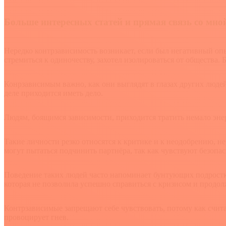
Больше интересных статей и прямая связь со мн
Нередко контрзависимость возникает, если был негативный опыт
стремиться к одиночеству, захотел изолироваться от общества.
Конрзависимым важно, как они выглядят в глазах других людей
деле приходится иметь дело.
Людям, боящимся зависимости, приходится тратить немало энер
Такие личности резко относятся к критике и к неодобрению, 
могут пытаться подчинить партнёра, так как чувствуют безоп
Поведение таких людей часто напоминает бунтующих подростков,
которая не позволила успешно справиться с кризисом и продол
Контрзависимые запрещают себе чувствовать, потому как счита
провоцирует гнев.