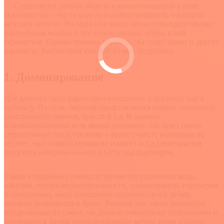
Существуют разные модели взаимоотношений в паре.
Партнерство – это та модель взаимоотношений, о которой
мечтают многие. Но мало кто знает, что из себя представляет
партнерская модель и что нужно делать, чтобы к ней
стремиться. Однако помимо партнерства существуют и другие
варианты. Рассмотрим каждый из них подробнее.
1. Доминирование
Для данного типа характерно отношение к партнеру как к
субъекту. По сути, партнер представляется вещью, лишенной
собственного мнения, чувств и т.д. В данных
взаимоотношениях есть явный доминант. Он будет иметь
стереотипное представление о браке («место женщины на
кухне», «настоящий мужик не плачет» и т.д.) постарается
получить неограниченную власть над партнером.
Также в подобных семьях встречаются различные виды
насилия, потеря индивидуальности, созависимость партнеров.
К сожалению, такое отношение сохраняется и к детям,
которые появляются в браке. Ребенок для таких родителей –
продолжение их самих, он должен отвечать их требованиям и
воплощать в жизнь нереализованные мечты мамы и папы.