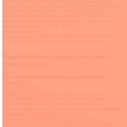
Термин позаимствован из греческого мифа о прекрасном
юноше по имени Нарцисс, который влюбился в собственное
отражение. В жаркий день он наклонился над ручьем, чтобы
испить воды, и был поражен неземной красотой своего
облика. Его покой был потерян. Он перестал пить и есть,
продолжая любоваться собой. Юноша стал таять, пока не
исчез бесследно.
Этот миф можно считать приговором самовлюбленности,
эгоизму, углубленности в собственные переживания.
Характеристики нарциссического
типа личности
Критерии нарциссического расстройства
личности:
1. Преувеличенное значение собственной важности.
2. Повышенная чувствительность к критике. Реакция
проявляется в виде гнева, ярости или депрессии.
3. Склонность к эксплуатации межличностных отношений и
манипуляции.
4. Желание, чтобы им постоянно интересовались и
восхищались окружающие. Без одобрения других людей