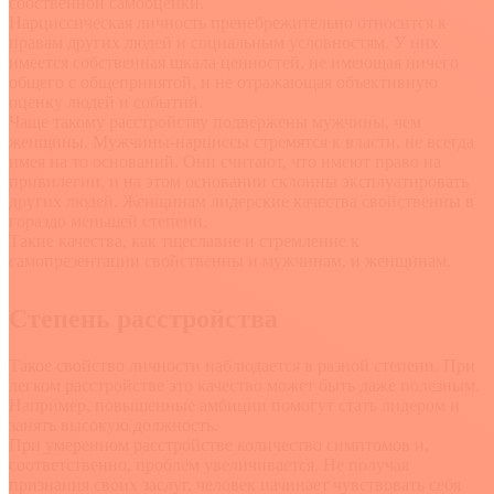
собственной самооценки.
Нарциссическая личность пренебрежительно относится к
правам других людей и социальным условностям. У них
имеется собственная шкала ценностей, не имеющая ничего
общего с общепринятой, и не отражающая объективную
оценку людей и событий.
Чаще такому расстройству подвержены мужчины, чем
женщины. Мужчины-нарциссы стремятся к власти, не всегда
имея на то оснований. Они считают, что имеют право на
привилегии, и на этом основании склонны эксплуатировать
других людей. Женщинам лидерские качества свойственны в
гораздо меньшей степени.
Такие качества, как тщеславие и стремление к
самопрезентации свойственны и мужчинам, и женщинам.
Степень расстройства
Такое свойство личности наблюдается в разной степени. При
легком расстройстве это качество может быть даже полезным.
Например, повышенные амбиции помогут стать лидером и
занять высокую должность.
При умеренном расстройстве количество симптомов и,
соответственно, проблем увеличивается. Не получая
признания своих заслуг, человек начинает чувствовать себя