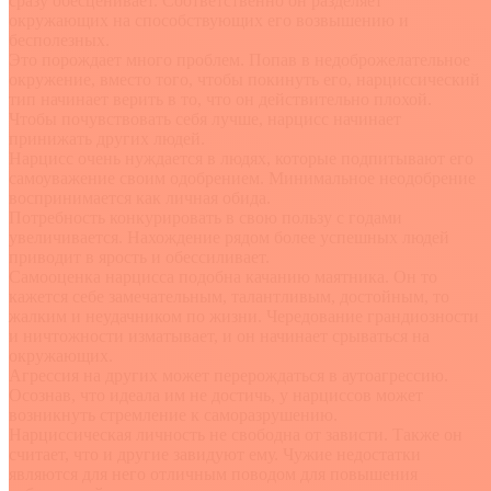
сразу обесценивает. Соответственно он разделяет
окружающих на способствующих его возвышению и
бесполезных.
Это порождает много проблем. Попав в недоброжелательное
окружение, вместо того, чтобы покинуть его, нарциссический
тип начинает верить в то, что он действительно плохой.
Чтобы почувствовать себя лучше, нарцисс начинает
принижать других людей.
Нарцисс очень нуждается в людях, которые подпитывают его
самоуважение своим одобрением. Минимальное неодобрение
воспринимается как личная обида.
Потребность конкурировать в свою пользу с годами
увеличивается. Нахождение рядом более успешных людей
приводит в ярость и обессиливает.
Самооценка нарцисса подобна качанию маятника. Он то
кажется себе замечательным, талантливым, достойным, то
жалким и неудачником по жизни. Чередование грандиозности
и ничтожности изматывает, и он начинает срываться на
окружающих.
Агрессия на других может перерождаться в аутоагрессию.
Осознав, что идеала им не достичь, у нарциссов может
возникнуть стремление к саморазрушению.
Нарциссическая личность не свободна от зависти. Также он
считает, что и другие завидуют ему. Чужие недостатки
являются для него отличным поводом для повышения