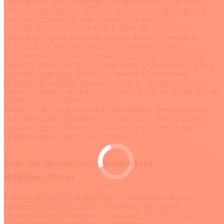
проходят все дети. Первичный нарциссизм под влиянием
неблагоприятных условий обретает более сложные формы.
Детские психологические травмы возникают при
пренебрежении и отвержении значимыми для ребенка
людьми, которыми в первую очередь являются родители.
Если он не получает восхищения за свои маленькие
достижения, то возникают мысли, что с ним что-то не так.
Такое состояние, когда надо всем и всегда доказывать, что он
хороший, умный достойный, становится стабильным.
Дефицит, возникший в раннем возрасте, он будет стараться
компенсировать, ожидая восхищения от других людей. И, как
правило, не дожидаясь.
Бывает и так, что родители перехваливают своего ребенка,
мгновенно удовлетворяя все его прихоти. Столкнувшись с
реалиями взрослой жизни, человек будет по-прежнему
требовать такого же к себе отношения.
Как не допустить развития
нарциссизма
Родителям следует научить своего ребенка принимать
критику и отказ. Он должен понимать, что неудачи
составляют неотъемлемую часть жизни. После них надо