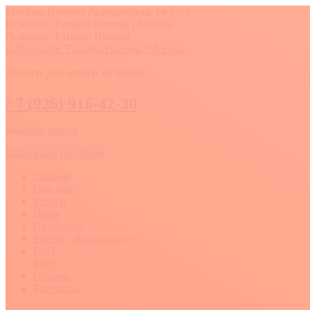
Перейти
Москва, Нижняя Радищевская, 14/2 с.1
к
Вконтакте
YouTube
Whatsapp
Психолог Татьяна Панова | Москва
содержанию
Психолог Татьяна Панова
Звоните для записи на приём
+7 (926) 916-42-30
заказать звонок
Записаться на приём
Главная
Обо мне
Услуги
Цены
Проблемы
Ретрит «Антистресс»
FAQ
Блог
Отзывы
Контакты