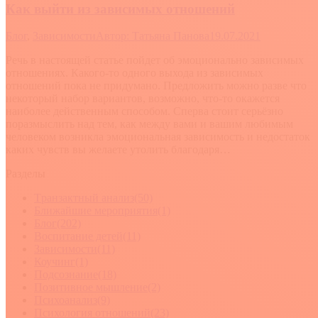
Как выйти из зависимых отношений
Блог
,
Зависимости
Автор:
Татьяна Панова
19.07.2021
Речь в настоящей статье пойдет об эмоционально зависимых
отношениях. Какого-то одного выхода из зависимых
отношений пока не придумано. Предложить можно разве что
некоторый набор вариантов, возможно, что-то окажется
наиболее действенным способом. Сперва стоит серьёзно
поразмыслить над тем, как между вами и вашим любимым
человеком возникла эмоциональная зависимость и недостаток
каких чувств вы желаете утолить благодаря…
Разделы
Tранзактный анализ
(50)
Ближайшие мероприятия
(1)
Блог
(202)
Воспитание детей
(11)
Зависимости
(11)
Коучинг
(1)
Подсознание
(18)
Позитивное мышление
(2)
Психоанализ
(9)
Психология отношений
(23)