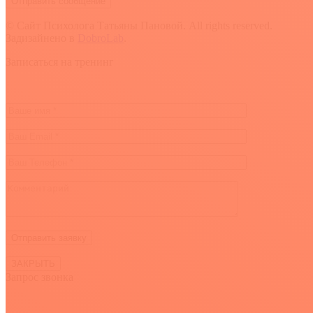
© Сайт Психолога Татьяны Пановой. All rights reserved.
Задизайнено в
DobroLab
.
Вверх
Записаться на тренинг
ЗАКРЫТЬ
Запрос звонка