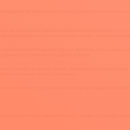
чку зрения им чрезвычайно сложно, практически невозможно. Н
ой беспомощности. Любая возможность воспринимается, как не
уже нельзя изменить в положительную сторону. Саморазвитие бл
допускает полного приятия другого человека, с его особенност
 понравиться, и отношения подлежат разрыву.
янно донимают раздумья, «какой – я красивый или непригожий,
критичное мнение этого не допускает.
енний конфликт. Это сказывается и на физическом самочувствии
нформации, которая сваливается на его голову, и травмирует не