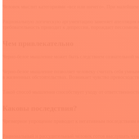
Человек мыслит категориями «все или ничего». При малейшем 
Рациональную логическую аргументацию заменяет апелляция к 
требовательность приводит к депрессии, порождает пессимизм.
Чем привлекательно
Черно-белое мышление может быть следствием сознательной ман
Черно-белое мышление позволяет человеку считать себя умным
в жизненных обстоятельствах. Возникает чувство превосходств
Такой способ мышления способствует уходу от ответственности
Каковы последствия?
Чрезмерное упрощение приводит к негативным последствиям в
Рациональный и рассудительный человек готов выслушать чужое