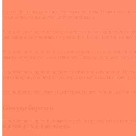
Другое дело люди с черно-белым мышлением. Изменить свою то
количество, и они не являются очевидными.
Черно-белое мышление может привести к состоянию вынужденн
реализации собственных потребностей. В своей жизни ничего 
Черно-белое мышление негативно влияет на отношения. Оно не 
чем-то «провинится», его отрицают. Такое вряд ли кому может
Черно-белое мышление вредит собственной самооценке. Посто
этих понятий, и сочетают в себе разные качества. Но чересчур 
Столкновение желаемого с действительностью порождает внутр
Откуда берется
Черно-белое мышление помогает ребенку разобраться с кучей и
защитной реакцией его психики.