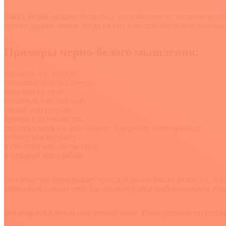
Таких людей немало, поскольку это избавляет от желания углу
оценке других людей, когда на них навешиваются определенны
Примеры черно-белого мышления:
хороший или плохой;
успешный или неудачник;
прав или не прав;
стройный или толстый;
умный или глупый;
любовь или ненависть,
Это относится и к себе самому. Например, категоричное:
я смогу или не смогу;
я счастлив или несчастлив;
я сильный или слабый.
Это зачастую перекрывает пути для дальнейшего развития. Допус
обвинений самому себе, он объявляет себя слабовольным и отк
Все видится в белом или черном свете. Иные оттенки отсутст