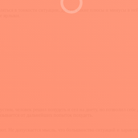
бляться в тонкости ситуации, думать какие плюсы и минусы в не
е ярлыки.
тим, человек решил похудеть и сел на диету, но позволил себе д
азывается от дальнейших попыток похудеть.
вуют. Не допускается мысль, что большинство ситуаций и харак