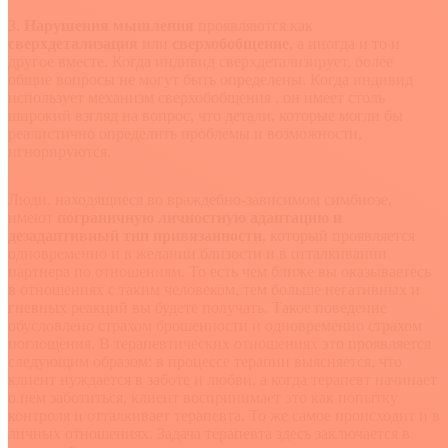
3.
Нарушения мышления
проявляются как
сверхдетализация
или
сверхобобщение
, а иногда и то и
другое вместе. Когда индивид сверхдетализирует, более
общие вопросы не могут быть определены. Когда индивид
использует механизм сверхобобщения , он имеет столь
широкий взгляд на вопрос, что детали, которые могли бы
реалистично определить проблемы и возможности,
игнорируются.
Люди, находящиеся во враждебно-зависимом симбиозе,
имеют
пограничную личностную адаптацию и
дезадаптивный тип привязанности
, который проявляется
одновременно и в желании близости и в отталкивании
партнера по отношениям. То есть чем ближе вы оказываетесь
в отношениях с таким человеком, тем больше негативных и
гневных реакций вы будете получать. Такое поведение
обусловлено страхом брошенности и одновременно страхом
поглощения. В терапевтических отношениях это проявляется
следующим образом: в процессе терапии выясняется, что
клиент нуждается в заботе и любви, а когда терапевт начинает
о нем заботиться, клиент воспринимает это как попытку
контроля и отталкивает терапевта. То же самое происходит и в
личных отношениях. Задача терапевта здесь заключается в