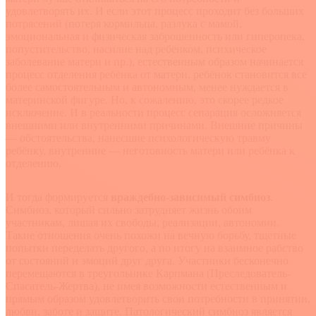
удовлетворять их. И если этот процесс проходит без больших
потрясений (потеря кормильца, разлука с мамой,
эмоциональная и физическая заброшенность или гиперопека,
попустительство, насилие над ребёнком, психическое
заболевание матери и пр.), естественным образом начинается
процесс отделения ребёнка от матери, ребёнок становится все
более самостоятельным и автономным, менее нуждается в
материнской фигуре. Но, к сожалению, это скорее редкое
исключение. И в реальности процесс сепарация осложняется
внешними или внутренними причинами. Внешние причины
— обстоятельства, нанесшие психологическую травму
ребёнку, внутренние — неготовность матери или ребёнка к
отделению.
И тогда формируется
враждебно-зависимый симбиоз
.
Симбиоз, который сильно затрудняет жизнь обоим
участникам, лишая их свободы, реализации, автономии.
Такие отношения очень похожи на вечную борьбу, тщетные
попытки переделать другого, а по итогу на взаимное рабство
от состояний и эмоций друг друга. Участники бесконечно
перемещаются в треугольнике Карпмана (Преследователь-
Спасатель-Жертва), не имея возможности естественным и
прямым образом удовлетворить свои потребности в принятии,
любви, заботе и защите. Патологический симбиоз является