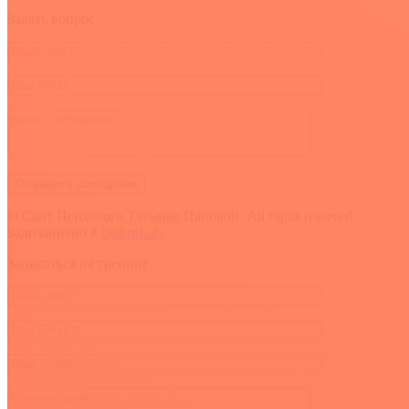
Задать вопрос
© Сайт Психолога Татьяны Пановой. All rights reserved.
Задизайнено в
DobroLab
.
Вверх
Записаться на тренинг