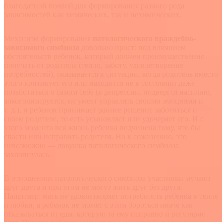
благодатной почвой для формирования разного рода
зависимостей как химических, так и нехимических.
Механизм формирования
патологического враждебно-
зависимого симбиоза
довольно прост: под влиянием
обстоятельств ребенок, который должен преимущественно
получать от родителя (тепло, заботу, удовлетворение
потребностей), оказывается в ситуации, когда родитель вместо
этого критикует его или находится не в состоянии даже
позаботиться о самом себе (в депрессии, подвергся насилию,
алкоголизируется, не умеет управлять своими эмоциями и
т. д.), и ребенок принимает раннее решение заботиться о
своем родителе, то есть усыновляет или удочеряет его. И с
этого момента вся жизнь ребенка подчинена тому, что бы
спасти или исправить родителя. Но к сожалению, это
невозможно — ловушка патологического симбиоза
захлопнулась.
В отношениях патологического симбиоза участники мучают
друг друга и при этом не могут жить друг без друга.
Например: мать не удовлетворяет потребность ребенка в тепле
и любви, а ребенок не может с этим бороться иначе как
отказываться от еды, которую та ему исправно и регулярно