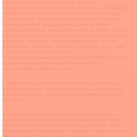
игривая, творческая, беззащитная, зависимая,
несамостоятельная, импульсивная, доверчивая, наивная), Его
привычные роли — Родитель и Взрослый (заботливый,
хозяйственный, быстро решает все проблемы и текущие
задачи, надёжный, рассудительный, прагматичный,
эмоционально сухой/холодный, спокойный, любит поучать,
воспитывать, умеет зарабатывать и распоряжаться деньгами,
не умеет отдыхать/расслабляться/радоваться). Эта пара
замечательно дополняет друг друга, усиливая свои слабые
стороны за счёт своего партнёра.
И если такое положение вещей устраивает обоих, то такие
отношения относительно безболезненно могут
просуществовать довольно долго.
Симбиотические отношения встречаются в разного рода
взаимоотношениях: детско-родительских, романтических,
дружеских, разного вида родственных, семейных и даже в
рабочих.
Необходимо сказать, что каждый человек проживает
естественный симбиоз со своей матерью внутриутробно и
после своего рождения в первый год своей жизни. В тот
период симбиотические связи позволяют младенцу выжить, а
матери лучше откликаться на его потребности и