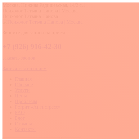
Перейти
Москва, Нижняя Радищевская, 14/2 с.1
к
Вконтакте
YouTube
Whatsapp
Психолог Татьяна Панова | Москва
содержанию
Психолог Татьяна Панова
Звоните для записи на приём
+7 (926) 916-42-30
заказать звонок
Записаться на приём
Главная
Обо мне
Услуги
Цены
Проблемы
Ретрит «Антистресс»
FAQ
Блог
Отзывы
Контакты