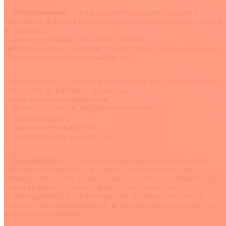
1.
Обесценивание
— индивид преуменьшает влияние и
значимость, а иногда и некоторые аспекты, себя, других людей
и ситуации.
Скрытые транзакции (послания) в играх;
Действия из позиций драматического треугольника Карпмана
(Преследователь-Спасатель-Жертва).
Обесценивание — это внутренний механизм, который можно
определить по внешним признакам:
4 вида пассивного поведения:
1. ничего-не-делание для решения проблемы;
2. сверхадаптация;
3. ажитация (возбуждение);
4. беспомощность или насилие;
2.
Грандиозность
— это целенаправленное преувеличение
значимости аспектов себя, других людей или ситуации.
Пример: «Я не могла иначе, не могла не впасть в аффект, ведь
это он виноват, это он не сдержал свое слово! Это
несправедливо!» В данном примере мы видим нежелание
брать на себя ответственность за свои проявления так как это
несет угрозу симбиозу.