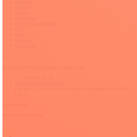
Обо мне
Услуги
Цены
Проблемы
Ретрит «Антистресс»
FAQ
Блог
Отзывы
Контакты
Психологическая помощь и поддержка.
+7 (926) 916-42-30
mail@psiholog-panova.ru
Москва, м. Таганская, ул. Нижняя Радищевская, д. 14/2,
стр. 1
Найдите нас:
YouTube
Rss
Вконтакте
Новые публикации