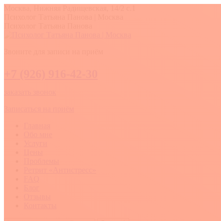
Перейти
Москва, Нижняя Радищевская, 14/2 с.1
к
Вконтакте
YouTube
Whatsapp
Психолог Татьяна Панова | Москва
содержанию
Психолог Татьяна Панова
Звоните для записи на приём
+7 (926) 916-42-30
заказать звонок
Записаться на приём
Главная
Обо мне
Услуги
Цены
Проблемы
Ретрит «Антистресс»
FAQ
Блог
Отзывы
Контакты