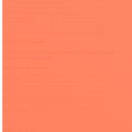
© Сайт Психолога Татьяны Пановой. All rights reserved.
Задизайнено в
DobroLab
.
Вверх
Записаться на тренинг