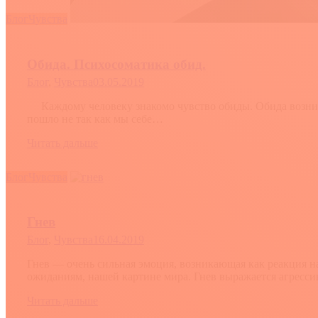
Блог
Чувства
Обида. Психосоматика обид.
Блог
,
Чувства
03.05.2019
Каждому человеку знакомо чувство обиды. Обида возникае
пошло не так как мы себе…
Читать дальше
Блог
Чувства
Гнев
Блог
,
Чувства
16.04.2019
Гнев — очень сильная эмоция, возникающая как реакция на
ожиданиям, нашей картине мира. Гнев выражается агрес
Читать дальше